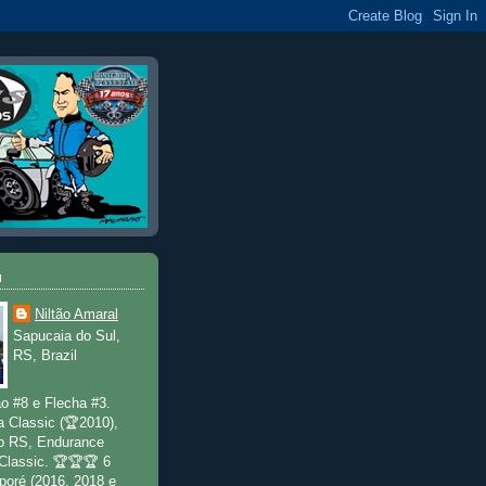
u
Niltão Amaral
Sapucaia do Sul,
RS, Brazil
o #8 e Flecha #3.
a Classic (🏆2010),
o RS, Endurance
 Classic. 🏆🏆🏆 6
poré (2016, 2018 e