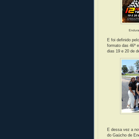
Endura
E foi definido p
formato das 46ª 
dias 19 e 20 de 
E dessa vez a nov
do Gaúcho de End