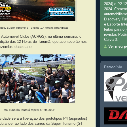
2024) e P2 1
2024. Comenta
automobilismo
Discovery Tu
e Esporte Inte
nce, Super Turismo e Turismo 1.4 foram abrangidas
feitas para o 
revistas Potê
elo Automóvel Clube (ACRGS), na última semana, o
Curva 3.
edição das 12 Horas de Tarumã, que acontecerão nos
Ver meu pe
dezembro desse ano.
Patrocínio
MC Tubarão tentará repetir a "fita azul"
idade será a liberação dos protótipos P4 (aspirados)
urance, ao lado dos carros da Super Turismo (GT,