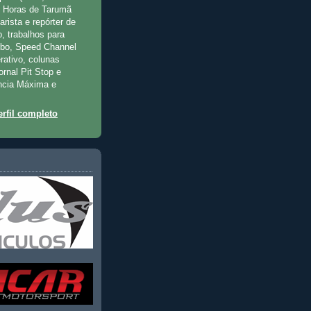
2 Horas de Tarumã
rista e repórter de
, trabalhos para
rbo, Speed Channel
rativo, colunas
jornal Pit Stop e
ncia Máxima e
rfil completo