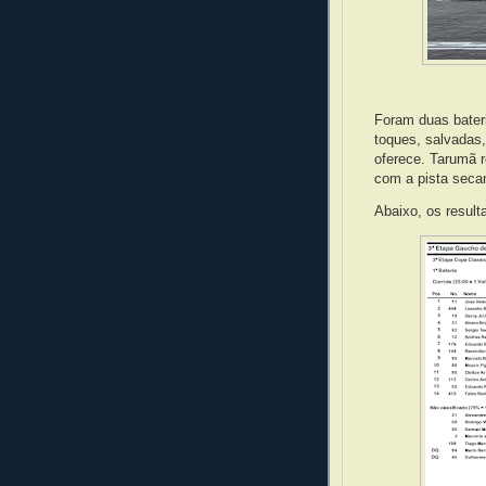
Foram duas bater
toques, salvadas
oferece. Tarumã r
com a pista seca
Abaixo, os resul