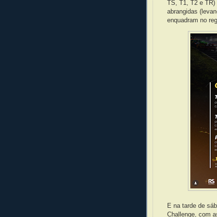
TS, T1, T2 e TR) 
abrangidas (leva
enquadram no reg
E na tarde de sáb
Challenge, com a