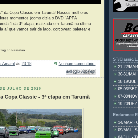
s" da Copa Classic em Tarumã! Nossos melhores
piores momentos (como dizia o DVD "APPA
orrida 1 da 3ª etapa, realizada em Tarumã no último
la aí que vamos sair de lado, corcovear, paletear e
/Blog do Passatão
ST/Classic/1
ão Amaral
às
23:18
Nenhum comentário:
21-22/MAR
Enviar por e-mail
Compartilhar no Facebook
Compartilhar com o Pinterest
Postar no blog!
Compartilhar no X
30-31/MAI 
18-19/JUL 
DE JULHO DE 2026
05-06/SET 
a Copa Classic - 3ª etapa em Tarumã
07-08/NOV
19-20/DEZ 
Endurance R
14/MAR - 
09/MAI - S
04/JUL - T