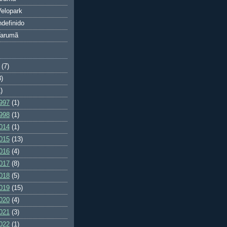
elopark
ndefinido
Tarumã
(7)
3)
)
997
(1)
998
(1)
014
(1)
015
(13)
016
(4)
017
(8)
018
(5)
019
(15)
020
(4)
021
(3)
022
(1)