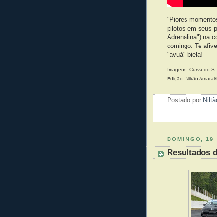
"Piores momento
pilotos em seus 
Adrenalina") na c
domingo. Te afive
"avuá" biela!
Imagens: Curva do S
Edição: Niltão Amaral
Postado por
Nilt
DOMINGO, 19 
Resultados d