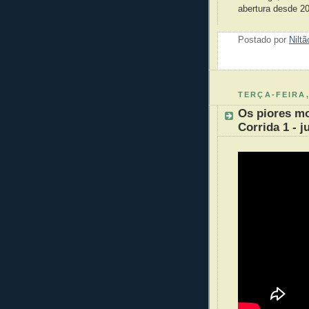
abertura desde 2
Postado por
Nilt
TERÇA-FEIRA,
Os piores m
Corrida 1 - j