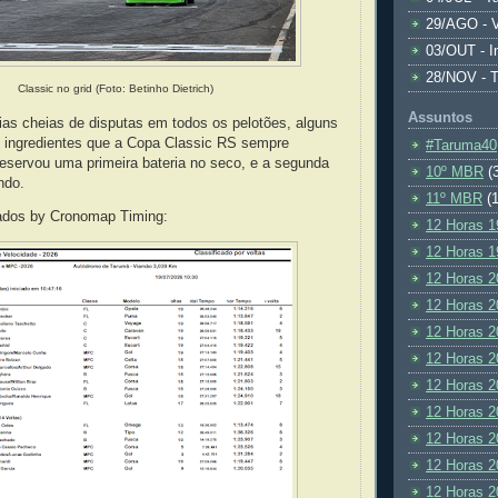
29/AGO - V
03/OUT - I
28/NOV - 
Classic no grid (Foto: Betinho Dietrich)
Assuntos
ias cheias de disputas em todos os pelotões, alguns
, ingredientes que a Copa Classic RS sempre
#Taruma40
eservou uma primeira bateria no seco, e a segunda
10º MBR
(
ndo.
11º MBR
(1
tados by Cronomap Timing:
12 Horas 1
12 Horas 1
12 Horas 2
12 Horas 2
12 Horas 2
12 Horas 2
12 Horas 2
12 Horas 2
12 Horas 2
12 Horas 2
12 Horas 2