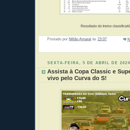
Resultado do treino classificató
N
Postado por
Niltão Amaral
às
23:07
Enviar 
Compar
Compar
Po
Co
SEXTA-FEIRA, 5 DE ABRIL DE 202
Assista à Copa Classic e Sup
vivo pelo Curva do S!