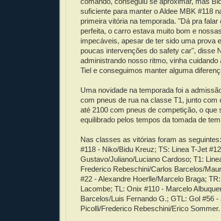
comando, conseguiu se aproximar, mas Bidu
suficiente para manter o Aldee MBK #118 n
primeira vitória na temporada. "Dá pra falar
perfeita, o carro estava muito bom e nossa
impecáveis, apesar de ter sido uma prova e
poucas intervenções do safety car", disse 
administrando nosso ritmo, vinha cuidando 
Tiel e conseguimos manter alguma diferenç
Uma novidade na temporada foi a admissão
com pneus de rua na classe T1, junto com 
até 2100 com pneus de competição, o que 
equilibrado pelos tempos da tomada de tem
Nas classes as vitórias foram as seguinte
#118 - Niko/Bidu Kreuz; TS: Linea T-Jet #12
Gustavo/Juliano/Luciano Cardoso; T1: Linea
Frederico Rebeschini/Carlos Barcelos/Mau
#22 - Alexandre Hoerlle/Marcelo Braga; TR
Lacombe; TL: Onix #110 - Marcelo Albuque
Barcelos/Luis Fernando G.; GTL: Gol #56 - 
Picolli/Frederico Rebeschini/Erico Sommer.