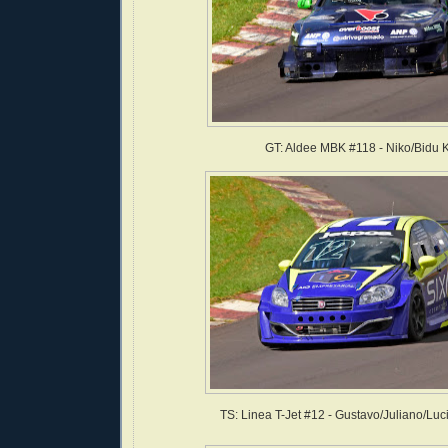
GT: Aldee MBK #118 - Niko/Bidu 
TS: Linea T-Jet #12 - Gustavo/Juliano/Lu