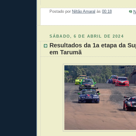
N
Postado por
Niltão Amaral
às
00:18
Enviar 
Compar
Compar
Po
Co
SÁBADO, 6 DE ABRIL DE 2024
Resultados da 1a etapa da S
em Tarumã