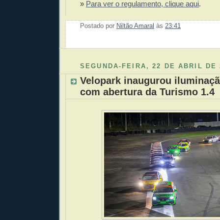
»
Para ver o regulamento, clique aqui
.
Postado por
Niltão Amaral
às
23:41
Enviar 
Compar
Compar
Po
Co
SEGUNDA-FEIRA, 22 DE ABRIL DE 
Velopark inaugurou iluminaçã
com abertura da Turismo 1.4