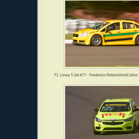
T1: Linea T-Jet #77 - Frederico Rebeschini/Carlo