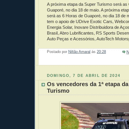
A próxima etapa da Super Turismo será as
Guaporé, no dia 18 de maio. A próxima eta
será as 6 Horas de Guaporé, no dia 18 de m
tem o apoio de UDrive Exotic Cars, Webco
Energia Solar, Inovare Distribuidora de Aços
Brasil, Abro Lubrificantes, RS Sports Dese
Auto Peças e Acessórios, AutoTech Motors
N
Postado por
Niltão Amaral
às
20:28
Enviar 
Compar
Compar
Po
Co
DOMINGO, 7 DE ABRIL DE 2024
Os vencedores da 1ª etapa da
Turismo