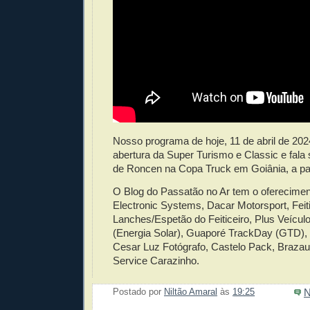
Nosso programa de hoje, 11 de abril de 202
abertura da Super Turismo e Classic e fala 
de Roncen na Copa Truck em Goiânia, a par
O Blog do Passatão no Ar tem o oferecimen
Electronic Systems, Dacar Motorsport, Feiti
Lanches/Espetão do Feiticeiro, Plus Veícu
(Energia Solar), Guaporé TrackDay (GTD),
Cesar Luz Fotógrafo, Castelo Pack, Brazau
Service Carazinho.
N
Postado por
Niltão Amaral
às
19:25