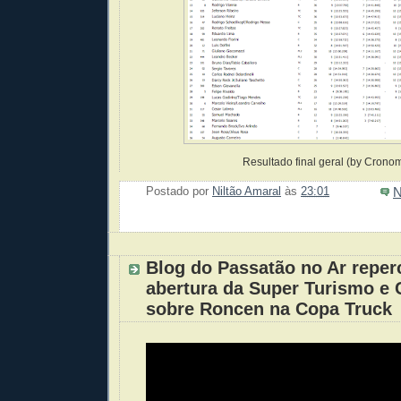
Resultado final geral (by Crono
N
Postado por
Niltão Amaral
às
23:01
Enviar 
Compar
Compar
Po
Co
Blog do Passatão no Ar reper
abertura da Super Turismo e C
sobre Roncen na Copa Truck