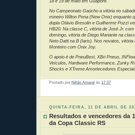
18 e 19 de maio em Guaporé.
No Campeonato Gaúcho a vitória no sábado 
mineiro Wilton Pena (New Onix) enquanto q
dupla Otávio Bresolin e Guilherme Pozzi
HB20. Na classe C, vitória de José Jr. com
domingo, vitória de Diego Mariante na clas
Neto Datti na B (Iaris). Nos novatos, vitóri
Monteiro com Onix Joy.
O apoio é de PneuBest, XBri Pneus, INFlow 
Veículos, Hardware Performance, Zunky Ro
Shocks e XTreme Amortecedores Especiais
Postado por
Niltão Amaral
às
17:07
Enviar 
Compar
Compar
Po
Co
QUINTA-FEIRA, 11 DE ABRIL DE 20
Resultados e vencedores da 1
da Copa Classic RS