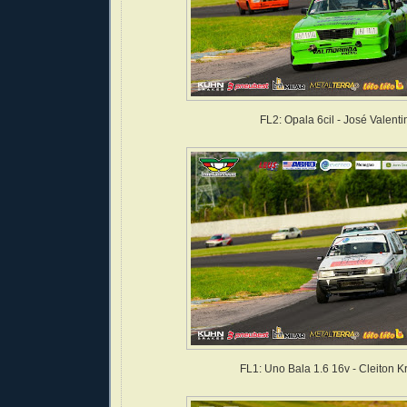
FL2: Opala 6cil - José Valenti
FL1: Uno Bala 1.6 16v - Cleiton K