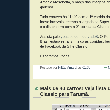
Antônio Moschetta, o mago das imagens d
gaúcho!
Tudo começa às 11h40 com a 1ª corrida da
breve intervalo teremos a largada da Supe
e o dia encerra com a 2ª corrida da Classic
Assista pelo
youtube.com/curvadoS
. O Por
Brazil estará retransmitindo as corridas, 
de Facebook da ST e Classic.
Esperamos vocês!
N
Postado por
Niltão Amaral
às
01:38
Enviar 
Compar
Compar
Po
Co
Mais de 40 carros! Veja lista
Classic para Tarumã.