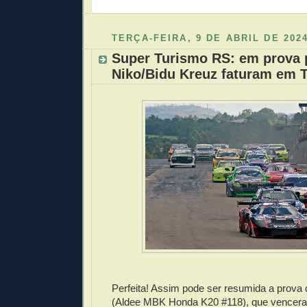
Enviar 
Compar
Compar
Po
Co
TERÇA-FEIRA, 9 DE ABRIL DE 202
Super Turismo RS: em prova p
Niko/Bidu Kreuz faturam em 
Perfeita! Assim pode ser resumida a prova
(Aldee MBK Honda K20 #118), que vencera