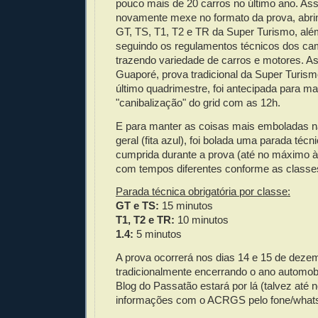
pouco mais de 20 carros no último ano. A
novamente mexe no formato da prova, abri
GT, TS, T1, T2 e TR da Super Turismo, alé
seguindo os regulamentos técnicos dos ca
trazendo variedade de carros e motores. A
Guaporé, prova tradicional da Super Turism
último quadrimestre, foi antecipada para m
"canibalização" do grid com as 12h.
E para manter as coisas mais emboladas na
geral (fita azul), foi bolada uma parada técni
cumprida durante a prova (até no máximo 
com tempos diferentes conforme as classe
Parada técnica obrigatória por classe:
GT e TS:
15 minutos
T1, T2 e TR:
10 minutos
1.4:
5 minutos
A prova ocorrerá nos dias 14 e 15 de deze
tradicionalmente encerrando o ano automobi
Blog do Passatão estará por lá (talvez até n
informações com o ACRGS pelo fone/whats