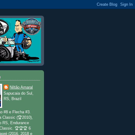
u
Niltão Amaral
Sapucaia do Sul,
RS, Brazil
o #8 e Flecha #3.
a Classic (🏆2010),
o RS, Endurance
 Classic. 🏆🏆🏆 6
poré (2016, 2018 e