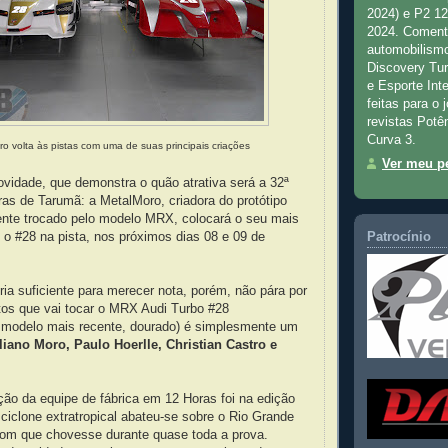
2024) e P2 1
2024. Comenta
automobilismo
Discovery Tu
e Esporte Inte
feitas para o 
revistas Potê
Curva 3.
o volta às pistas com uma de suas principais criações
Ver meu pe
vidade, que demonstra o quão atrativa será a 32ª
as de Tarumã: a MetalMoro, criadora do protótipo
nte trocado pelo modelo MRX, colocará o seu mais
o #28 na pista, nos próximos dias 08 e 09 de
Patrocínio
eria suficiente para merecer nota, porém, não pára por
otos que vai tocar o MRX Audi Turbo #28
 modelo mais recente, dourado) é simplesmente um
liano Moro, Paulo Hoerlle, Christian Castro e
ação da equipe de fábrica em 12 Horas foi na edição
ciclone extratropical abateu-se sobre o Rio Grande
com que chovesse durante quase toda a prova.