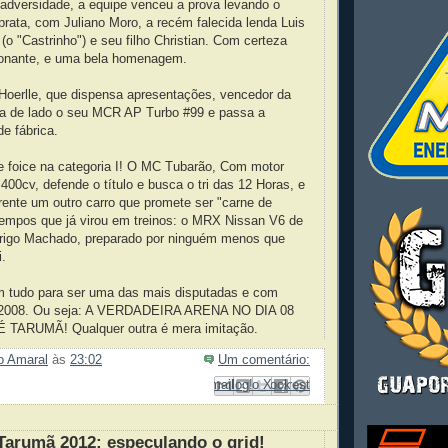
 adversidade, a equipe venceu a prova levando o
rata, com Juliano Moro, a recém falecida lenda Luis
 (o "Castrinho") e seu filho Christian. Com certeza
ionante, e uma bela homenagem.
 Hoerlle, que dispensa apresentações, vencedor da
xa de lado o seu MCR AP Turbo #99 e passa a
de fábrica.
de foice na categoria I! O MC Tubarão, Com motor
400cv, defende o título e busca o tri das 12 Horas, e
frente um outro carro que promete ser "carne de
tempos que já virou em treinos: o MRX Nissan V6 de
rigo Machado, preparado por ninguém menos que
.
m tudo para ser uma das mais disputadas e com
e 2008. Ou seja: A VERDADEIRA ARENA NO DIA 08
ARUMÃ! Qualquer outra é mera imitação.
ão Amaral
às
23:02
Um comentário:
Enviar por e-mail
Compartilhar no Facebook
Compartilhar com o Pinterest
Postar no blog!
Compartilhar no X
Tarumã 2012: especulando o grid!