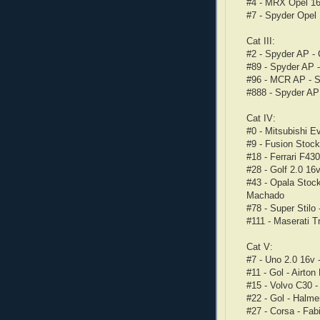
#4 - MRX Opel 16v
#7 - Spyder Opel 
Cat III:
#2 - Spyder AP - 
#89 - Spyder AP -
#96 - MCR AP - Sa
#888 - Spyder AP
Cat IV:
#0 - Mitsubishi E
#9 - Fusion Stock
#18 - Ferrari F43
#28 - Golf 2.0 16
#43 - Opala Stock
Machado
#78 - Super Stilo 
#111 - Maserati T
Cat V:
#7 - Uno 2.0 16v -
#11 - Gol - Airto
#15 - Volvo C30 
#22 - Gol - Halme
#27 - Corsa - Fab