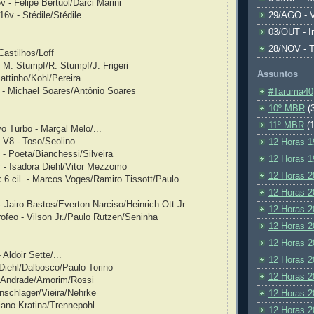
 - Felipe Bertuol/Darci Marini
16v - Stédile/Stédile
29/AGO - V
03/OUT - I
28/NOV - 
Castilhos/Loff
 M. Stumpf/R. Stumpf/J. Frigeri
Assuntos
ttinho/Kohl/Pereira
 - Michael Soares/Antônio Soares
#Taruma40
10º MBR
(
11º MBR
(1
vo Turbo - Marçal Melo/...
 V8 - Toso/Seolino
12 Horas 1
0 - Poeta/Bianchessi/Silveira
12 Horas 1
v - Isadora Diehl/Vitor Mezzomo
12 Horas 2
 6 cil. - Marcos Voges/Ramiro Tissott/Paulo
12 Horas 2
- Jairo Bastos/Everton Narciso/Heinrich Ott Jr.
12 Horas 2
rofeo - Vilson Jr./Paulo Rutzen/Seninha
12 Horas 2
12 Horas 2
 Aldoir Sette/...
12 Horas 2
n Diehl/Dalbosco/Paulo Torino
12 Horas 2
- Andrade/Amorim/Rossi
nschlager/Vieira/Nehrke
12 Horas 2
iano Kratina/Trennepohl
12 Horas 2