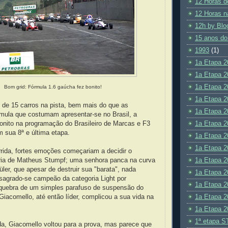
12 Horas d
12 Horas n
12h by Blo
15 anos do
1993
(1)
1a Etapa 2
1a Etapa 2
1a Etapa 2
Bom grid: Fórmula 1.6 gaúcha fez bonito!
1a Etapa 2
de 15 carros na pista, bem mais do que as
1a Etapa 2
rmula que costumam apresentar-se no Brasil, a
1a Etapa 2
onito na programação do Brasileiro de Marcas e F3
 sua 8ª e última etapa.
1a Etapa 2
1a Etapa 2
rrida, fortes emoções começariam a decidir o
1a Etapa 2
ria de Matheus Stumpf; uma senhora panca na curva
üler, que apesar de destruir sua "barata", nada
1a Etapa 2
a sagrado-se campeão da categoria Light por
1a Etapa 2
 quebra de um simples parafuso de suspensão do
1a Etapa 2
Giacomello, até então líder, complicou a sua vida na
1a Etapa 2
1ª etapa S
da, Giacomello voltou para a prova, mas parece que