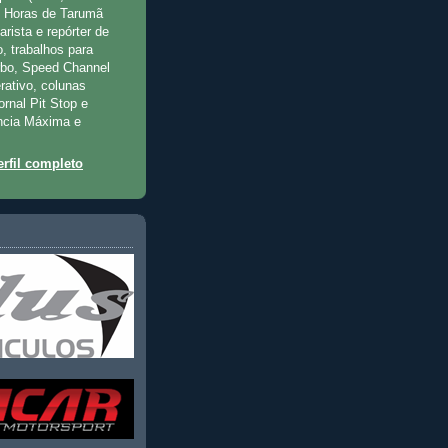
2 Horas de Tarumã
rista e repórter de
, trabalhos para
rbo, Speed Channel
rativo, colunas
jornal Pit Stop e
ncia Máxima e
rfil completo