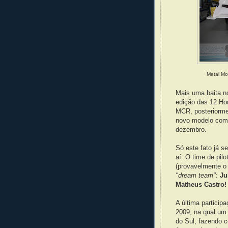
Metal Mor
Mais uma baita no
edição das 12 Hor
MCR, posteriorme
novo modelo com 
dezembro.
Só este fato já s
aí. O time de pil
(provavelmente o
"dream team"
:
Ju
Matheus Castro!
A última particip
2009, na qual um 
do Sul, fazendo 