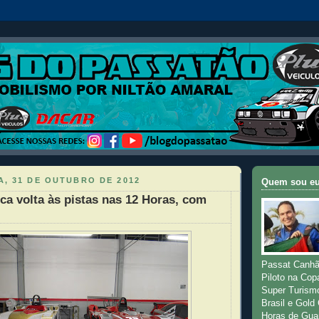
, 31 DE OUTUBRO DE 2012
Quem sou e
ca volta às pistas nas 12 Horas, com
Passat Canhã
Piloto na Cop
Super Turism
Brasil e Gold
Horas de Gua