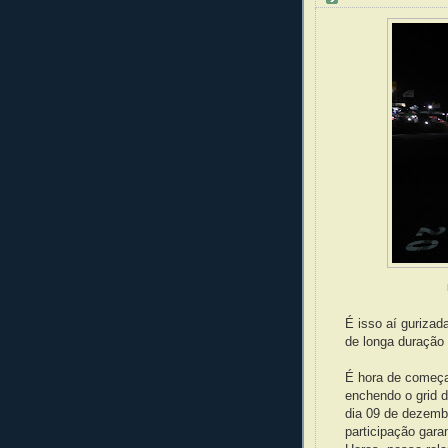
É isso aí gurizad
de longa duração 
É hora de começa
enchendo o grid d
dia 09 de dezemb
participação gara