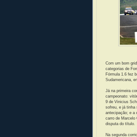
Com um bom grid 
categorias de Fo
Fórmula 1.6 fez b
Sudamericana, em
Já na primeira co
campeonato: vitó
9 de Vinicius Sch
sofreu, e já tinh
antecipação; e a
carro de Marcelo 
disputa do título.
Na segunda corri