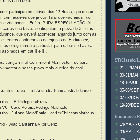
r, mas nada certo.
o com participantes cativos das 12 Horas, que quase
, com aqueles que já ouvi falar que vão andar, com
i que vão andar... Enfim: PURA ESPECULAÇÃO. Ah,
s carros que talvez só disputem a prova de 3 Horas
urance, que deverá acontecer largando junto com as
i os carros conforme as categorias da Endurance,
mos o regulamento particular para saber se haverá
 aspirados em cat II e III.
ST/Classic/1
s: corrijam-me! Confirmem! Manifestem-se para
21-22/MAR
imentar a nossa prova mais querida do ano!
30-31/MAI 
18-19/JUL 
05-06/SET 
Duratec Turbo - Tiel Andrade/Bruno Justo/Eduardo
07-08/NOV
urbo - JB Rodrigues/Kreuz
19-20/DEZ 
 V6 - Cacó Pereira/Rodrigo Machado
rbo - Juliano Moro/Paulo Hoerlle/Christian/Matheus
Endurance R
bo - João Sant'anna/Vitor Genz
14/MAR - 
09/MAI - S
04/JUL - T