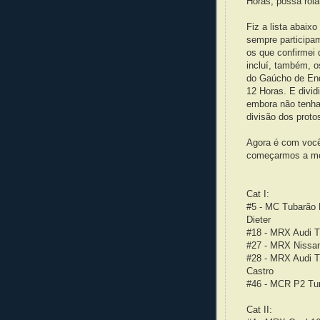
Horas, possa rola
Fiz a lista abaix
sempre participam
os que confirme
incluí, também, o
do Gaúcho de End
12 Horas. E divid
embora não tenha
divisão dos protos
Agora é com você
começarmos a mov
Cat I:
#5 - MC Tubarão 
Dieter
#18 - MRX Audi T
#27 - MRX Nissan
#28 - MRX Audi Tu
Castro
#46 - MCR P2 Tur
Cat II: