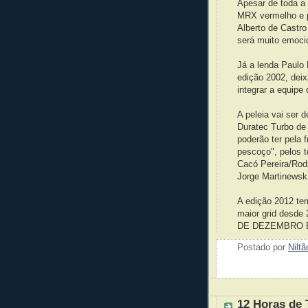
Apesar de toda a
MRX vermelho e p
Alberto de Castro
será muito emoc
Já a lenda Paulo
edição 2002, dei
integrar a equipe 
A peleia vai ser 
Duratec Turbo de 
poderão ter pela 
pescoço", pelos 
Cacó Pereira/Rod
Jorge Martinewski
A edição 2012 te
maior grid desd
DE DEZEMBRO É T
Postado por
Nilt
12 Horas de 