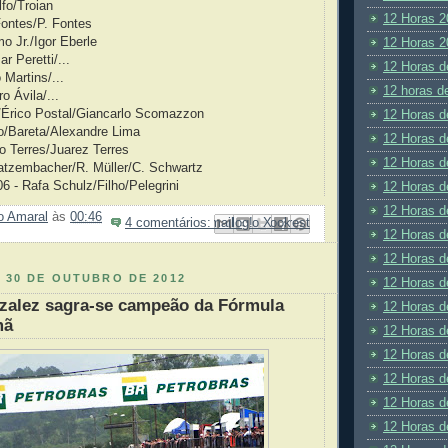
lfo/Troian
12 Horas 2
Fontes/P. Fontes
o Jr./Igor Eberle
12 Horas 2
r Peretti/...
12 Horas d
 Martins/...
12 horas d
o Ávila/...
i/Érico Postal/Giancarlo Scomazzon
12 Horas d
vo/Bareta/Alexandre Lima
12 Horas d
do Terres/Juarez Terres
12 Horas d
Matzembacher/R. Müller/C. Schwartz
6 - Rafa Schulz/Filho/Pelegrini
12 Horas d
12 Horas d
ão Amaral
às
00:46
4 comentários:
Enviar por e-mail
Compartilhar no Facebook
Compartilhar com o Pinterest
Postar no blog!
Compartilhar no X
12 Horas d
12 Horas d
 30 DE OUTUBRO DE 2012
12 Horas d
zalez sagra-se campeão da Fórmula
12 Horas d
mã
12 Horas d
12 Horas d
12 Horas d
12 Horas d
12 Horas d