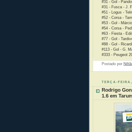
#31 - Gol - Pando
#31 - Fusca - J. 
#51 - Logus - Telm
#52 - Corsa - Tama
#53 - Gol - Márcio
#54 - Corsa - Pedr
#63 - Fiesta - Ed
#77 - Gol - Tardi
#88 - Gol - Ricar
#113 - Gol - G. 
#333 - Peugeot 20
Postado por
Nilt
TERÇA-FEIRA,
Rodrigo Gon
1.6 em Taru