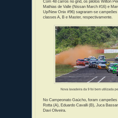
Com 48 carros no grid, os pilotos Wilton P
Mathias de Valle (Nissan March #16) e Mar
Up/New Onix #96) sagraram-se campeões d
classes A, B e Master, respectivamente.
Nova lavadeira da 9 foi bem utilizada p
No Campeonato Gaúcho, foram campeões C
Rotta (A), Eduardo Cavalli (B), Juca Bassan
Davi Oliveira.