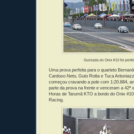
Gurizada do Onix #10 foi perfe
Uma prova perfeita para o quarteto Bernar
Cardoso Neto, Guto Rotta e Tuca Antoniazzi
começou cravando a pole com 1:20.884, a
parte da prova na frente e venceram a 42ª 
Horas de Tarumã KTO a bordo do Onix #10 
Racing.