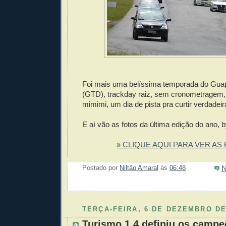
Foi mais uma belíssima temporada do Gua
(GTD), trackday raiz, sem cronometragem,
mimimi, um dia de pista pra curtir verdadei
E aí vão as fotos da última edição do ano, b
» CLIQUE AQUI PARA VER AS
N
Postado por
Niltão Amaral
às
06:48
Enviar 
Compar
Compar
Po
Co
TERÇA-FEIRA, 6 DE DEZEMBRO DE
Turismo 1.4 definiu os campe