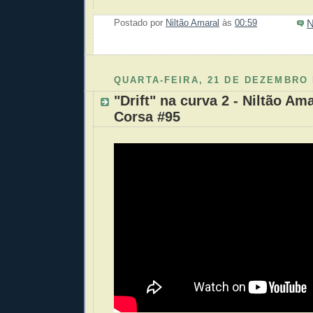
N
Postado por
Niltão Amaral
às
00:59
Enviar 
Compar
Compar
Po
Co
QUARTA-FEIRA, 21 DE DEZEMBRO 
"Drift" na curva 2 - Niltão Am
Corsa #95