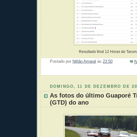
Resultado final 12 Horas de Taru
N
Postado por
Niltão Amaral
às
23:50
Enviar 
Compar
Compar
Po
Co
DOMINGO, 11 DE DEZEMBRO DE 20
As fotos do último Guaporé 
(GTD) do ano