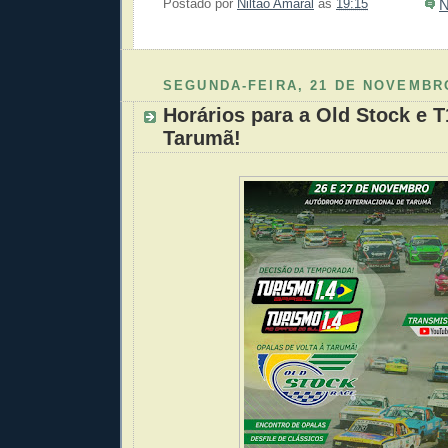
N
Postado por
Niltão Amaral
às
19:15
Enviar 
Compar
Compar
Po
Co
SEGUNDA-FEIRA, 21 DE NOVEMBR
Horários para a Old Stock e 
Tarumã!