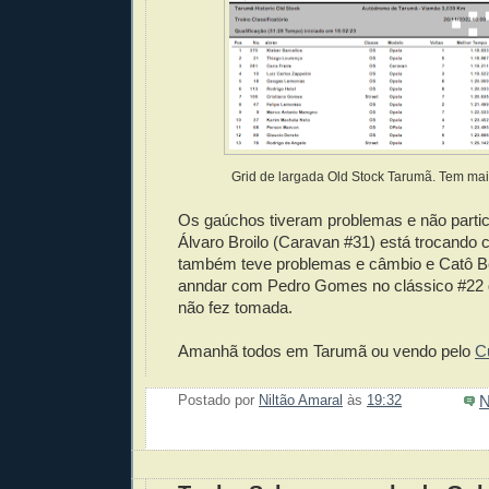
Grid de largada Old Stock Tarumã. Tem mai
Os gaúchos tiveram problemas e não parti
Álvaro Broilo (Caravan #31) está trocando c
também teve problemas e câmbio e Catô Be
anndar com Pedro Gomes no clássico #22
não fez tomada.
Amanhã todos em Tarumã ou vendo pelo
C
N
Postado por
Niltão Amaral
às
19:32
Enviar 
Compar
Compar
Po
Co