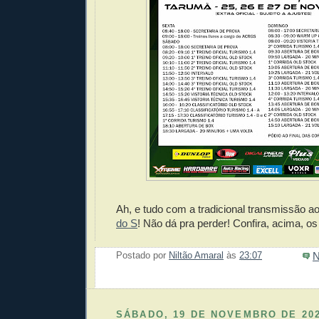
Ah, e tudo com a tradicional transmissão a
do S
! Não dá pra perder! Confira, acima, os
N
Postado por
Niltão Amaral
às
23:07
Enviar 
Compar
Compar
Po
Co
SÁBADO, 19 DE NOVEMBRO DE 20