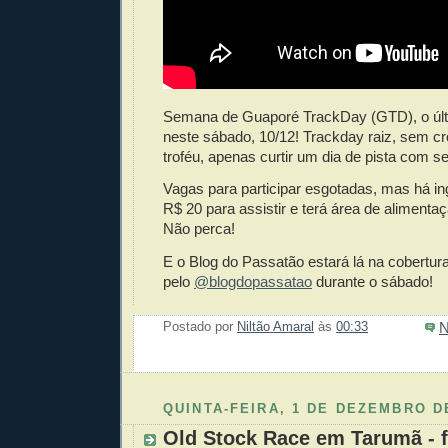
Semana de Guaporé TrackDay (GTD), o últ
neste sábado, 10/12! Trackday raiz, sem
troféu, apenas curtir um dia de pista com se
Vagas para participar esgotadas, mas há in
R$ 20 para assistir e terá área de alimenta
Não perca!
E o Blog do Passatão estará lá na cobert
pelo
@blogdopassatao
durante o sábado!
N
Postado por
Niltão Amaral
às
00:33
Enviar 
Compar
Compar
Po
Co
QUINTA-FEIRA, 1 DE DEZEMBRO D
Old Stock Race em Tarumã - fo