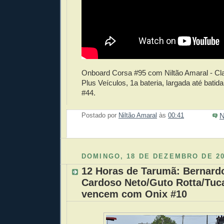
Onboard Corsa #95 com Niltão Amaral - Cl
Plus Veículos, 1a bateria, largada até bati
#44.
N
Postado por
Niltão Amaral
às
00:41
Enviar 
Compar
Compar
Po
Co
DOMINGO, 18 DE DEZEMBRO DE 2
12 Horas de Tarumã: Bernard
Cardoso Neto/Guto Rotta/Tuca
vencem com Onix #10