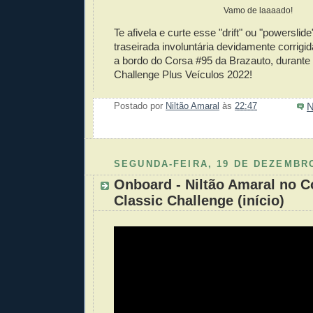
Vamo de laaaado!
Te afivela e curte esse "drift" ou "powersli
traseirada involuntária devidamente corrigid
a bordo do Corsa #95 da Brazauto, durante 
Challenge Plus Veículos 2022!
N
Postado por
Niltão Amaral
às
22:47
Enviar 
Compar
Compar
Po
Co
SEGUNDA-FEIRA, 19 DE DEZEMBRO
Onboard - Niltão Amaral no C
Classic Challenge (início)