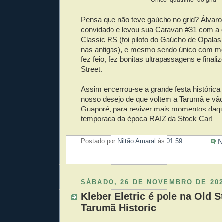
Único "quatrilho" do grid
Pensa que não teve gaúcho no grid? Álvaro B
convidado e levou sua Caravan #31 com a 
Classic RS (foi piloto do Gaúcho de Opala
nas antigas), e mesmo sendo único com mot
fez feio, fez bonitas ultrapassagens e final
Street.
Assim encerrou-se a grande festa históric
nosso desejo de que voltem a Tarumã e v
Guaporé, para reviver mais momentos daqu
temporada da época RAIZ da Stock Car!
N
Postado por
Niltão Amaral
às
01:59
Enviar 
Compar
Compar
Po
Co
SÁBADO, 26 DE NOVEMBRO DE 20
Kleber Eletric é pole na Old S
Tarumã Historic