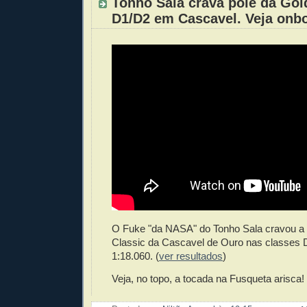
Tonho Sala crava pole da Gol
D1/D2 em Cascavel. Veja onb
O Fuke "da NASA" do Tonho Sala cravou a 
Classic da Cascavel de Ouro nas classes
1:18.060. (
ver resultados
)
Veja, no topo, a tocada na Fusqueta arisca!