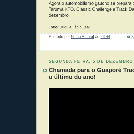
Agora o automobilismo gaúcho se prepara 
Tarumã KTO, Classic Challenge e Track Day
dezembro.
Fotos: Dudu e Fábio Leal
N
Postado por
Niltão Amaral
às
23:44
Enviar 
Compar
Compar
Po
Co
SEGUNDA-FEIRA, 5 DE DEZEMBRO 
Chamada para o Guaporé Tra
o último do ano!