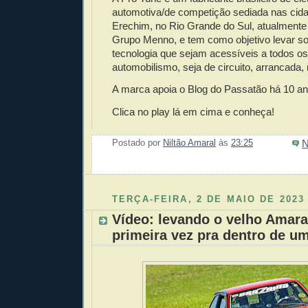
automotiva/de competição sediada nas cid
Erechim, no Rio Grande do Sul, atualmente
Grupo Menno, e tem como objetivo levar so
tecnologia que sejam acessíveis a todos o
automobilismo, seja de circuito, arrancada, r
A marca apoia o Blog do Passatão há 10 an
Clica no play lá em cima e conheça!
N
Postado por
Niltão Amaral
às
23:25
Enviar 
Compar
Compar
Po
Co
TERÇA-FEIRA, 2 DE MAIO DE 2023
Vídeo: levando o velho Amara
primeira vez pra dentro de um