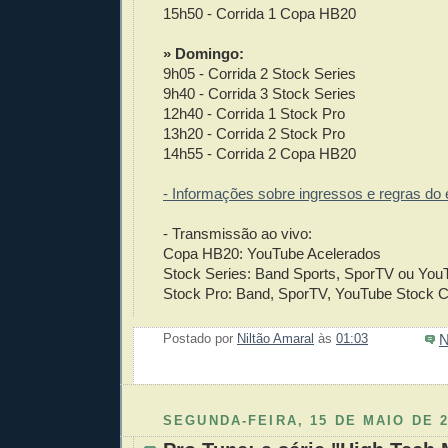
15h50 - Corrida 1 Copa HB20
» Domingo:
9h05 - Corrida 2 Stock Series
9h40 - Corrida 3 Stock Series
12h40 - Corrida 1 Stock Pro
13h20 - Corrida 2 Stock Pro
14h55 - Corrida 2 Copa HB20
- Informações sobre ingressos e regras do e
- Transmissão ao vivo:
Copa HB20: YouTube Acelerados
Stock Series: Band Sports, SporTV ou You
Stock Pro: Band, SporTV, YouTube Stock 
N
Postado por
Niltão Amaral
às
01:03
Enviar 
Compar
Compar
Po
Co
SEGUNDA-FEIRA, 15 DE MAIO DE 