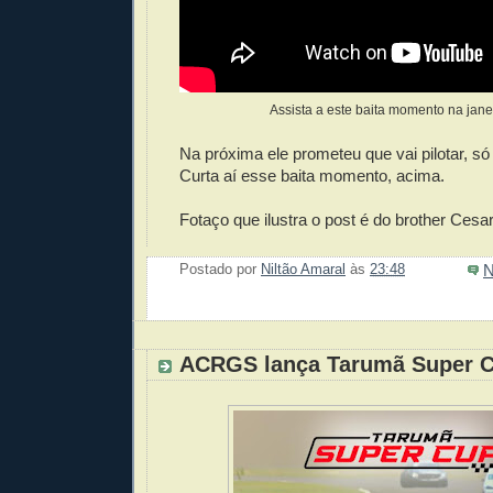
Assista a este baita momento na jan
Na próxima ele prometeu que vai pilotar, só
Curta aí esse baita momento, acima.
Fotaço que ilustra o post é do brother Cesa
N
Postado por
Niltão Amaral
às
23:48
Enviar 
Compar
Compar
Po
Co
ACRGS lança Tarumã Super 