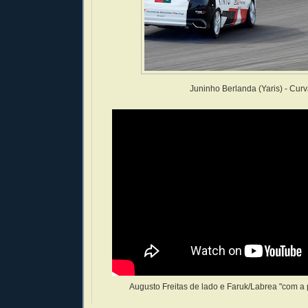
Juninho Berlanda (Yaris) - Curv
Augusto Freitas de lado e Faruk/Labrea "com a p