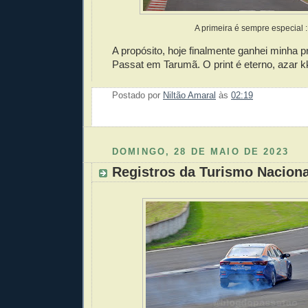
A primeira é sempre especial 
A propósito, hoje finalmente ganhei minha 
Passat em Tarumã. O print é eterno, azar k
Postado por
Niltão Amaral
às
02:19
Enviar 
Compar
Compar
Po
Co
DOMINGO, 28 DE MAIO DE 2023
Registros da Turismo Nacion