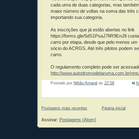
cada uma de duas categorias, mas também 
maior número de voltas na soma das três c
importando sua categoria.
As inscrições que já estão abertas no link
https://forms.gle/5dS1PsaJ7fiR9EnJ8 cust
carro por etapa, desde que pelo menos um d
sócio do ACRGS. Até três pilotos podem se
carro.
O regulamento completo pode ser acessa
http://www.autodromodetaruma.com.br/reg
N
Postado por
Niltão Amaral
às
22:58
Enviar 
Compar
Compar
Po
Co
Postagens mais recentes
Página inicial
Assinar:
Postagens (Atom)