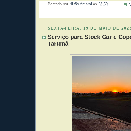
N
Postado por
Niltão Amaral
às
23:59
Enviar 
Compar
Compar
Po
Co
SEXTA-FEIRA, 19 DE MAIO DE 202
Serviço para Stock Car e Co
Tarumã