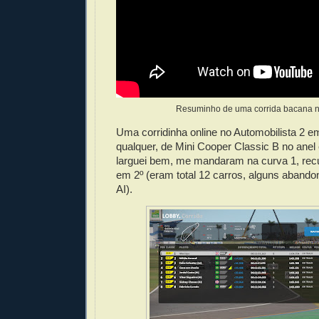
Resuminho de uma corrida bacana no
Uma corridinha online no Automobilista 2 
qualquer, de Mini Cooper Classic B no anel
larguei bem, me mandaram na curva 1, recu
em 2º (eram total 12 carros, alguns aband
AI).