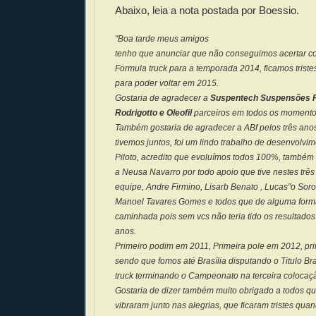
Abaixo, leia a nota postada por Boessio.
"Boa tarde meus amigos
tenho que anunciar que não conseguimos acertar 
Formula truck para a temporada 2014, ficamos trist
para poder voltar em 2015.
Gostaria de agradecer a
Suspentech Suspensões 
Rodrigotto e Oleofil
parceiros em todos os momento
Também gostaria de agradecer a ABf pelos três ano
tivemos juntos, foi um lindo trabalho de desenvolv
Piloto, acredito que evoluímos todos 100%, também
a Neusa Navarro por todo apoio que tive nestes três
equipe, Andre Firmino, Lisarb Benato , Lucas"o Soro
Manoel Tavares Gomes e todos que de alguma form
caminhada pois sem vcs não teria tido os resultados 
anos.
Primeiro podim em 2011, Primeira pole em 2012, pri
sendo que fomos até Brasília disputando o Titulo Br
truck terminando o Campeonato na terceira colocaç
Gostaria de dizer também muito obrigado a todos qu
vibraram junto nas alegrias, que ficaram tristes qu