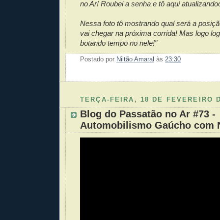
no Ar! Roubei a senha e tô aqui atualizando
Nessa foto tô mostrando qual será a posiç
vai chegar na próxima corrida! Mas logo lo
botando tempo no nele!"
Postado por
Niltão Amaral
às
23:30
Enviar 
Compar
Compar
Po
Co
TERÇA-FEIRA, 18 DE FEVEREIRO 
Blog do Passatão no Ar #73 -
Automobilismo Gaúcho com N