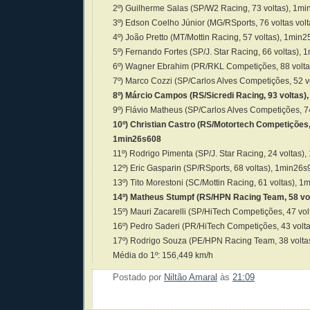
2º) Guilherme Salas (SP/W2 Racing, 73 voltas), 1m
3º) Edson Coelho Júnior (MG/RSports, 76 voltas vol
4º) João Pretto (MT/Mottin Racing, 57 voltas), 1min
5º) Fernando Fortes (SP/J. Star Racing, 66 voltas),
6º) Wagner Ebrahim (PR/RKL Competições, 88 volt
7º) Marco Cozzi (SP/Carlos Alves Competições, 52 
8º) Márcio Campos (RS/Sicredi Racing, 93 voltas)
9º) Flávio Matheus (SP/Carlos Alves Competições, 7
10º) Christian Castro (RS/Motortech Competições, 
1min26s608
11º) Rodrigo Pimenta (SP/J. Star Racing, 24 voltas)
12º) Eric Gasparin (SP/RSports, 68 voltas), 1min26
13º) Tito Morestoni (SC/Mottin Racing, 61 voltas), 
14º) Matheus Stumpf (RS/HPN Racing Team, 58 vo
15º) Mauri Zacarelli (SP/HiTech Competições, 47 vo
16º) Pedro Saderi (PR/HiTech Competições, 43 volt
17º) Rodrigo Souza (PE/HPN Racing Team, 38 volta
Média do 1º: 156,449 km/h
Postado por
Niltão Amaral
às
21:09
Enviar 
Compar
Compar
Po
Co