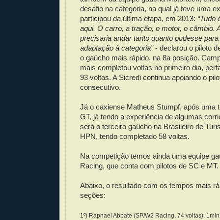
desafio na categoria, na qual já teve uma e
participou da última etapa, em 2013:
“Tudo 
aqui. O carro, a tração, o motor, o câmbio. 
precisaria andar tanto quanto pudesse para f
adaptação à categoria”
- declarou o piloto d
o gaúcho mais rápido, na 8a posição. Campo
mais completou voltas no primeiro dia, perf
93 voltas. A Sicredi continua apoiando o pilo
consecutivo.
Já o caxiense Matheus Stumpf, após uma 
GT, já tendo a experiência de algumas corr
será o terceiro gaúcho na Brasileiro de Tur
HPN, tendo completado 58 voltas.
Na competição temos ainda uma equipe gaú
Racing, que conta com pilotos de SC e MT.
Abaixo, o resultado com os tempos mais rá
seções:
1º) Raphael Abbate (SP/W2 Racing, 74 voltas), 1mi