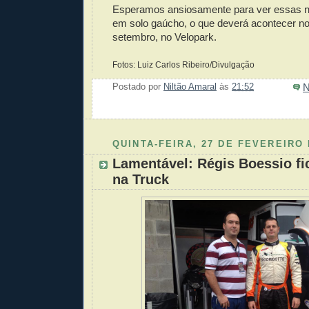
Esperamos ansiosamente para ver essas n
em solo gaúcho, o que deverá acontecer no
setembro, no Velopark.
Fotos: Luiz Carlos Ribeiro/Divulgação
N
Postado por
Niltão Amaral
às
21:52
Enviar 
Compar
Compar
Po
Co
QUINTA-FEIRA, 27 DE FEVEREIRO 
Lamentável: Régis Boessio f
na Truck