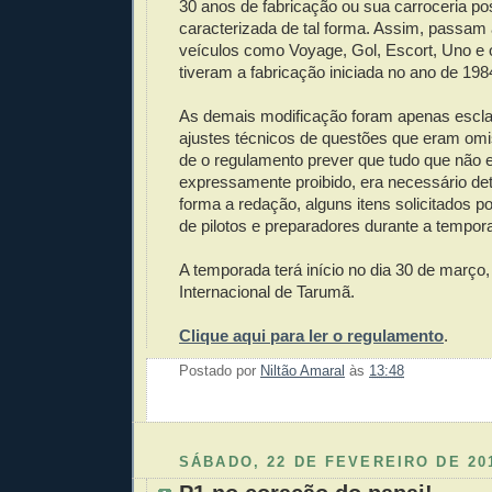
30 anos de fabricação ou sua carroceria po
caracterizada de tal forma. Assim, passam 
veículos como Voyage, Gol, Escort, Uno e
tiveram a fabricação iniciada no ano de 198
As demais modificação foram apenas escl
ajustes técnicos de questões que eram omi
de o regulamento prever que tudo que não e
expressamente proibido, era necessário de
forma a redação, alguns itens solicitados
de pilotos e preparadores durante a tempor
A temporada terá início no dia 30 de março
Internacional de Tarumã.
Clique aqui para ler o regulamento
.
Postado por
Niltão Amaral
às
13:48
Enviar 
Compar
Compar
Po
Co
SÁBADO, 22 DE FEVEREIRO DE 20