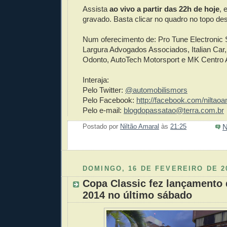
Assista
ao vivo a partir das 22h de hoje
, 
gravado. Basta clicar no quadro no topo de
Num oferecimento de: Pro Tune Electronic
Largura Advogados Associados, Italian Car,
Odonto, AutoTech Motorsport e MK Centro 
Interaja:
Pelo Twitter:
@automobilismors
Pelo Facebook:
http://facebook.com/niltaoa
Pelo e-mail:
blogdopassatao@terra.com.br
N
Postado por
Niltão Amaral
às
21:25
Enviar 
Compar
Compar
Po
Co
DOMINGO, 16 DE FEVEREIRO DE 2
Copa Classic fez lançamento
2014 no último sábado