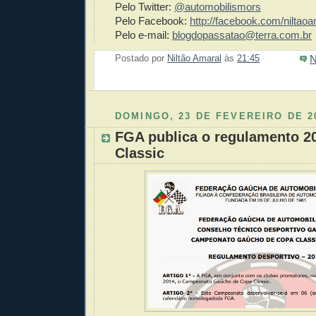
Pelo Twitter:
@automobilismors
Pelo Facebook:
http://facebook.com/niltaoa
Pelo e-mail:
blogdopassatao@terra.com.br
N
Postado por
Niltão Amaral
às
21:45
Enviar 
Compar
Compar
Po
Co
DOMINGO, 23 DE FEVEREIRO DE 2
FGA publica o regulamento 2
Classic