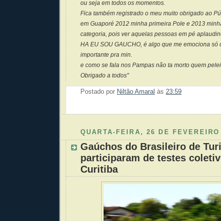
ou seja em todos os momentos.
Fica também registrado o meu muito obrigado ao P
em Guaporé 2012 minha primeira Pole e 2013 minha
categoria, pois ver aquelas pessoas em pé aplaudin
HA EU SOU GAUCHO, é algo que me emociona só de 
importante pra min.
e como se fala nos Pampas não ta morto quem pelei
Obrigado a todos"
Postado por
Niltão Amaral
às
23:59
Enviar 
Compar
Compar
Po
Co
QUARTA-FEIRA, 26 DE FEVEREIRO
Gaúchos do Brasileiro de Tu
participaram de testes coleti
Curitiba