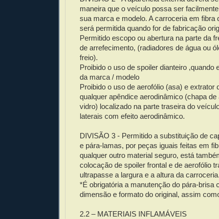
maneira que o veículo possa ser facilmente 
sua marca e modelo. A carroceria em fibra
será permitida quando for de fabricação orig
Permitido escopo ou abertura na parte da f
de arrefecimento, (radiadores de água ou ó
freio).
Proibido o uso de spoiler dianteiro ,quando e
da marca / modelo
Proibido o uso de aerofólio (asa) e extrator 
qualquer apêndice aerodinâmico (chapa de a
vidro) localizado na parte traseira do veícul
laterais com efeito aerodinâmico.
DIVISÃO 3 - Permitido a substituição de ca
e pára-lamas, por peças iguais feitas em fib
qualquer outro material seguro, está també
colocação de spoiler frontal e de aerofólio t
ultrapasse a largura e a altura da carroceria
*É obrigatória a manutenção do pára-bris
dimensão e formato do original, assim como
2.2 – MATERIAIS INFLAMÁVEIS