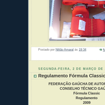
N
Postado por
Niltão Amaral
às
19:34
Enviar 
Compar
Compar
Po
Co
SEGUNDA-FEIRA, 2 DE MARÇO DE 
Regulamento Fórmula Classic
FEDERAÇÃO GAÚCHA DE AUTO
CONSELHO TÉCNICO GA
Fórmula Classic
Regulamento
2009