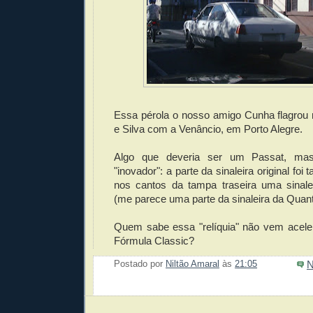
Essa pérola o nosso amigo Cunha flagrou 
e Silva com a Venâncio, em Porto Alegre.
Algo que deveria ser um Passat, m
"inovador": a parte da sinaleira original foi
nos cantos da tampa traseira uma sinalei
(me parece uma parte da sinaleira da Quan
Quem sabe essa "relíquia" não vem acele
Fórmula Classic?
N
Postado por
Niltão Amaral
às
21:05
Enviar 
Compar
Compar
Po
Co