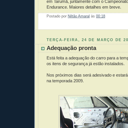
em Tarumã, juntamente com o Campeonato 
Endurance. Maiores detalhes em breve.
Postado por
Niltão Amaral
às
00:18
Enviar 
Compar
Compar
Po
Co
TERÇA-FEIRA, 24 DE MARÇO DE 2
Adequação pronta
Está feita a adequação do carro para a te
os itens de segurança já estão instalados.
Nos próximos dias será adesivado e estará 
na temporada 2009.