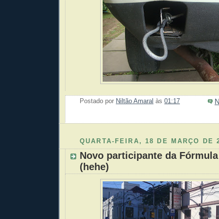
N
Postado por
Niltão Amaral
às
01:17
Enviar 
Compar
Compar
Po
Co
QUARTA-FEIRA, 18 DE MARÇO DE 
Novo participante da Fórmula
(hehe)