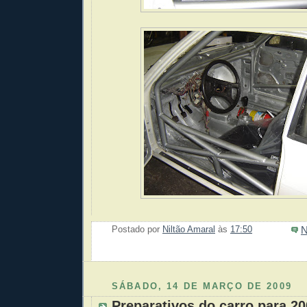
N
Postado por
Niltão Amaral
às
17:50
Enviar 
Compar
Compar
Po
Co
SÁBADO, 14 DE MARÇO DE 2009
Preparativos do carro para 2