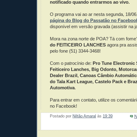
notificado quando entrarmos ao vivo.
O programa vai ao ar nesta segunda, 18/0
página do Blog do Passatão no Faceboo
disponível em versão gravada (assistir na j
Mora na zona norte de POA? Tá com fom
do FEITICEIRO LANCHES
agora pra assis
pelo fone (51) 3344-3468!
Com o patrocínio de:
Pro Tune Electronic
Feiticeiro Lanches, Big Odonto, Motorca
Dealer Brazil, Canoas Câmbio Automáti
do Tala Kart League, Castelo Pack e Br
Automotiva
.
Para entrar em contato, utilize os comentári
no Facebook!
N
Postado por
Niltão Amaral
às
19:39
Enviar 
Compar
Compar
Po
Co