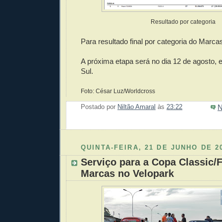
Resultado por categoria
Para resultado final por categoria do Marca
A próxima etapa será no dia 12 de agosto,
Sul.
Foto: César Luz/Worldcross
N
Postado por
Niltão Amaral
às
23:22
Enviar 
Compar
Compar
Po
Co
QUINTA-FEIRA, 21 DE JUNHO DE 2
Serviço para a Copa Classic/
Marcas no Velopark