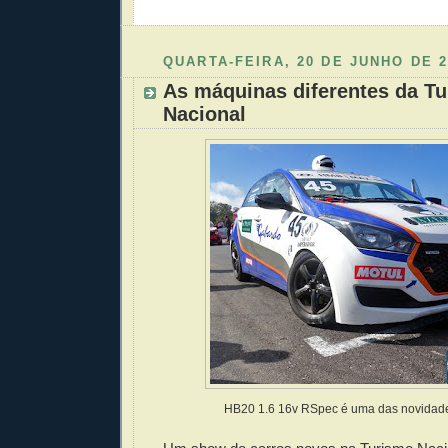
Enviar 
Compar
Compar
Po
Co
QUARTA-FEIRA, 20 DE JUNHO DE 2
As máquinas diferentes da T
Nacional
HB20 1.6 16v RSpec é uma das novidade