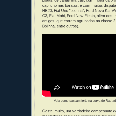
pistas, de várias marcas, com motor da pró
capricho nas baratas, e com muitas disput
HB20, Fiat Uno "botinha", Ford Novo Ka, V
C3, Fiat Mobi, Ford New Fiesta, além dos t
antigos, que correm agrupados na classe 2 
Bolinha, entre outros).
Veja como passam forte na curva do Radia
Gostei muito, um verdadeiro campeonato d