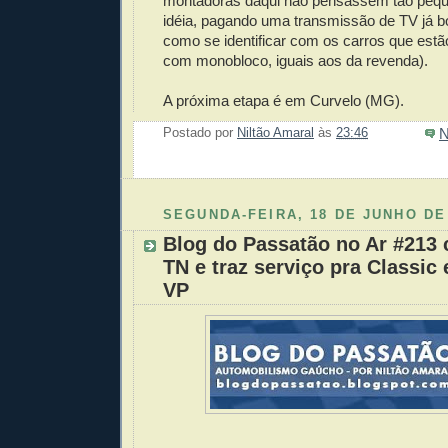
montadoras daqui não pensassem tão pequ
idéia, pagando uma transmissão de TV já 
como se identificar com os carros que estão
com monobloco, iguais aos da revenda).
A próxima etapa é em Curvelo (MG).
N
Postado por
Niltão Amaral
às
23:46
Enviar 
Compar
Compar
Po
Co
SEGUNDA-FEIRA, 18 DE JUNHO DE
Blog do Passatão no Ar #213 
TN e traz serviço pra Classic
VP