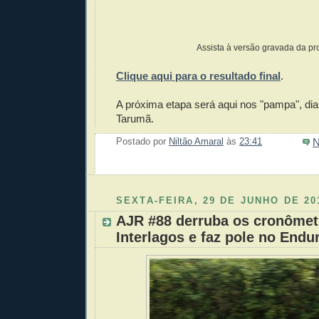
Assista à versão gravada da pr
Clique aqui para o resultado final
.
A próxima etapa será aqui nos "pampa", dia
Tarumã.
N
Postado por
Niltão Amaral
às
23:41
Enviar 
Compar
Compar
Po
Co
SEXTA-FEIRA, 29 DE JUNHO DE 20
AJR #88 derruba os cronôme
Interlagos e faz pole no Endu