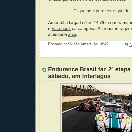
Clique aqui para ver o grid de 
Amanhã a largada é às 14h30, com transm
e
Facebook
da categoria. A cronometragem
acessada
aqui
.
N
Postado por
Niltão Amaral
às
18:49
Enviar 
Compar
Compar
Po
Co
Endurance Brasil faz 2ª etapa
sábado, em Interlagos