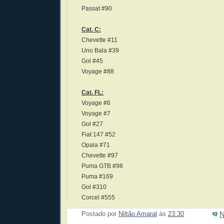
Passat #90
Cat. C:
Chevette #11
Uno Bala #39
Gol #45
Voyage #88
Cat. FL:
Voyage #6
Voyage #7
Gol #27
Fiat 147 #52
Opala #71
Chevette #97
Puma GTB #98
Puma #169
Gol #310
Corcel #555
N
Postado por
Niltão Amaral
às
23:30