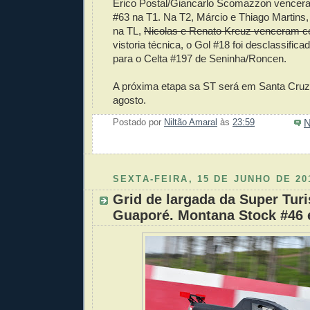
Érico Postal/Giancarlo Scomazzon vence
#63 na T1. Na T2, Márcio e Thiago Martins
na TL,
Nicolas e Renato Kreuz venceram c
vistoria técnica, o Gol #18 foi desclassificad
para o Celta #197 de Seninha/Roncen.
A próxima etapa sa ST será em Santa Cruz 
agosto.
N
Postado por
Niltão Amaral
às
23:59
Enviar 
Compar
Compar
Po
Co
SEXTA-FEIRA, 15 DE JUNHO DE 20
Grid de largada da Super Tu
Guaporé. Montana Stock #46 é