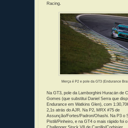
Racing.
Merça é P2 e pole da GT3 (Endurance Bras
Na GT3, pole da Lamborghini Huracán de 
Gomes (que substitui Daniel Serra que disp
Endurance em Watkins Glen), com 1:30,70
2,1s atrás do AJR. Na P2, MRX #75 de
Assunção/Fortes/Padron/Ohashi. Na P3 o 
Pistili/Pinheiro, e na GT4 o mais rápido foi 
Challenger Stock V8 de Carrillo/Corbisier.