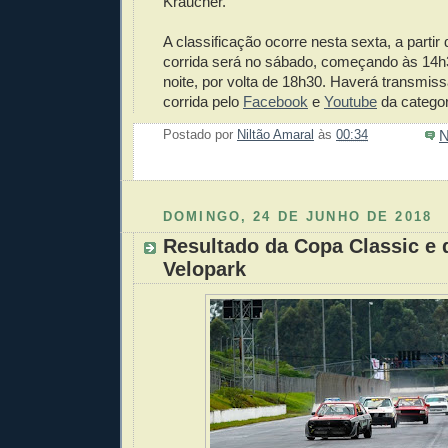
Kraucher.
A classificação ocorre nesta sexta, a partir
corrida será no sábado, começando às 14h
noite, por volta de 18h30. Haverá transmiss
corrida pelo
Facebook
e
Youtube
da categor
N
Postado por
Niltão Amaral
às
00:34
Enviar 
Compar
Compar
Po
Co
DOMINGO, 24 DE JUNHO DE 2018
Resultado da Copa Classic e
Velopark