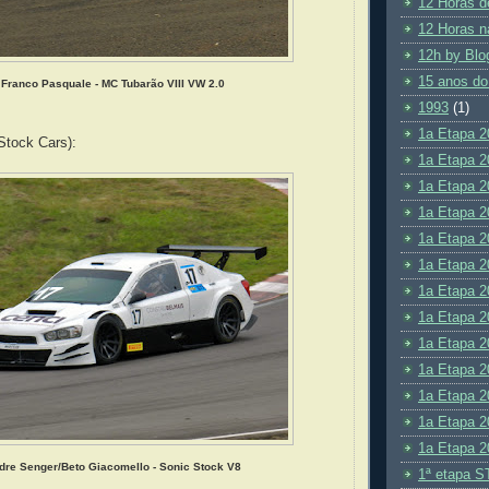
12 Horas d
12 Horas n
12h by Blo
15 anos do
Franco Pasquale - MC Tubarão VIII VW 2.0
1993
(1)
1a Etapa 2
Stock Cars):
1a Etapa 2
1a Etapa 2
1a Etapa 2
1a Etapa 2
1a Etapa 2
1a Etapa 2
1a Etapa 2
1a Etapa 2
1a Etapa 2
1a Etapa 2
1a Etapa 2
1a Etapa 2
dre Senger/Beto Giacomello - Sonic Stock V8
1ª etapa S