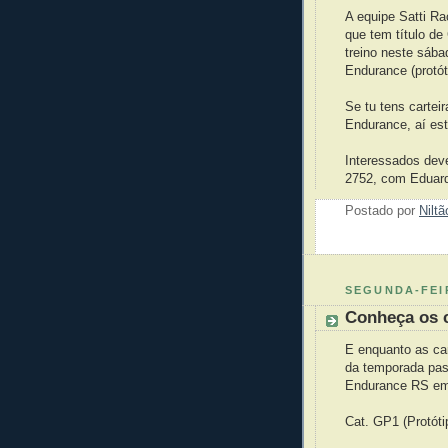
A equipe Satti R
que tem título d
treino neste sáb
Endurance (protót
Se tu tens carte
Endurance, aí es
Interessados dev
2752, com Eduar
Postado por
Nilt
SEGUNDA-FEIR
Conheça os 
E enquanto as ca
da temporada pas
Endurance RS em
Cat. GP1 (Protót