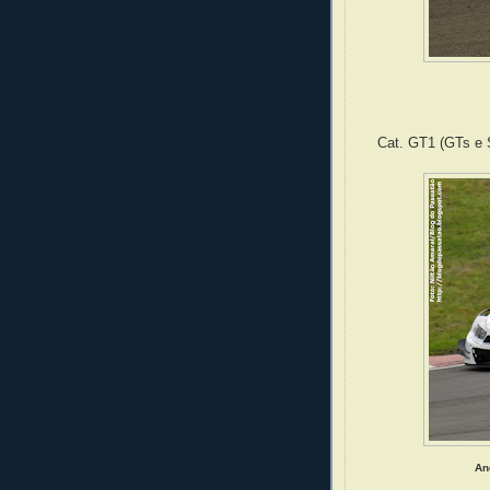
Cat. GT1 (GTs e 
An