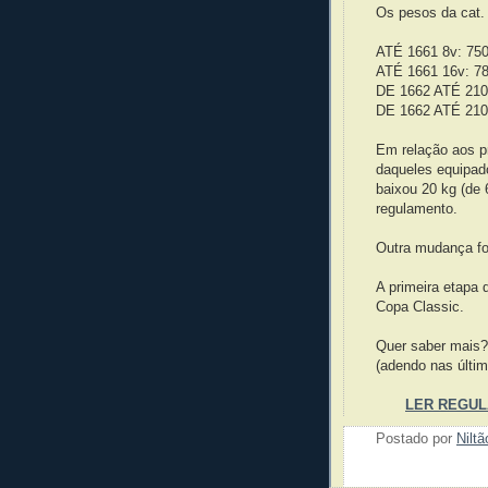
Os pesos da cat. 
ATÉ 1661 8v: 750
ATÉ 1661 16v: 7
DE 1662 ATÉ 210
DE 1662 ATÉ 210
Em relação aos p
daqueles equipad
baixou 20 kg (de 
regulamento.
Outra mudança foi
A primeira etapa 
Copa Classic.
Quer saber mais? 
(adendo nas últim
LER REGUL
Postado por
Nilt