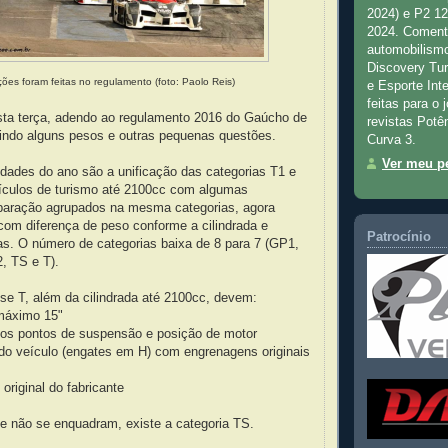
2024) e P2 1
2024. Comenta
automobilismo
Discovery Tu
ções foram feitas no regulamento (foto: Paolo Reis)
e Esporte Inte
feitas para o 
esta terça, adendo ao regulamento 2016 do Gaúcho de
revistas Potê
gindo alguns pesos e outras pequenas questões.
Curva 3.
Ver meu pe
idades do ano são a unificação das categorias T1 e
eículos de turismo até 2100cc com algumas
eparação agrupados na mesma categorias, agora
com diferença de peso conforme a cilindrada e
Patrocínio
as. O número de categorias baixa de 8 para 7 (GP1,
, TS e T).
se T, além da cilindrada até 2100cc, devem:
 máximo 15"
nos pontos de suspensão e posição de motor
 do veículo (engates em H) com engrenagens originais
 original do fabricante
e não se enquadram, existe a categoria TS.