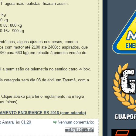
T, agora mais realistas, ficaram assim:
 kg
80 kg
0 8v: 800 kg
0 16v: 900 kg
rotótipos, alguns ajustes nos pesos, como o
os com motor até 2100 até 2400cc aspirados, que
680 para 660 kg) em relação à primeira versão do
 a permissão de telemetria no sentido carro -> box.
da categoria será dia 03 de abril em Tarumã, com a
Clique abaixo para ler o regulamento na íntegra
as folhas).
AMENTO ENDURANCE RS 2016 (com adendo)
ão Amaral
às
01:20
Nenhum comentário:
Enviar por e-mail
Compartilhar no Facebook
Compartilhar com o Pinterest
Postar no blog!
Compartilhar no X