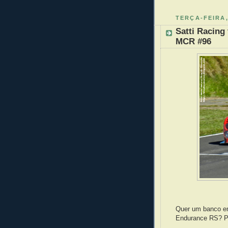
TERÇA-FEIRA,
Satti Racing
MCR #96
Quer um banco em
Endurance RS? Po