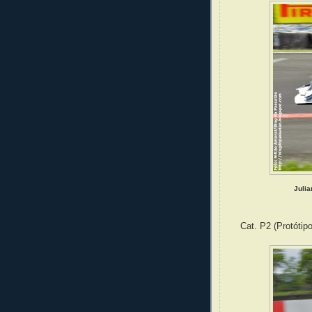
Julia
Cat. P2 (Protótip