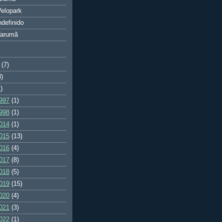
elopark
ndefinido
Tarumã
(7)
3)
)
997
(1)
998
(1)
014
(1)
015
(13)
016
(4)
017
(8)
018
(5)
019
(15)
020
(4)
021
(3)
022
(1)