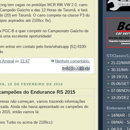
acing tem vagas no protótipo MCR #96 VW 2.0, carro
e Campeão Gaúcho e das 12 Horas de Tarumã, e fará
ado (20) em Tarumã. O carro compete na classe P3 do
ipos aspirados até 2100cc 8v).
ira PGC-B e quer competir no Campeonato Gaúcho de
tá uma excelente oportunidade!
em entrar em contato pelo fone/whatsapp (51) 8100-
do.
ST/Classic/1
ão Amaral
às
21:47
Nenhum comentário:
21-22/MAR
Enviar por e-mail
Compartilhar no Facebook
Compartilhar com o Pinterest
Postar no blog!
Compartilhar no X
30-31/MAI 
18-19/JUL 
05-06/SET 
A, 15 DE FEVEREIRO DE 2016
07-08/NOV
campeões do Endurance RS 2015
19-20/DEZ 
rreras não começam, vamos trazendo informações
sada. Ainda não havia apresentado os campeões do
Endurance R
 2015, então vamos lá:
14/MAR - 
ipos Turbo ou acima de 2100cc):
09/MAI - S
04/JUL - T