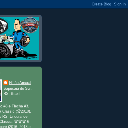
u
Niltão Amaral
Sapucaia do Sul,
RS, Brazil
o #8 e Flecha #3.
a Classic (🏆2010),
o RS, Endurance
 Classic. 🏆🏆🏆 6
poré (2016, 2018 e