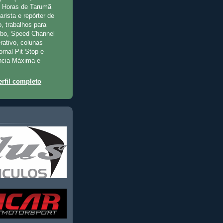
2 Horas de Tarumã
rista e repórter de
, trabalhos para
rbo, Speed Channel
rativo, colunas
jornal Pit Stop e
ncia Máxima e
rfil completo