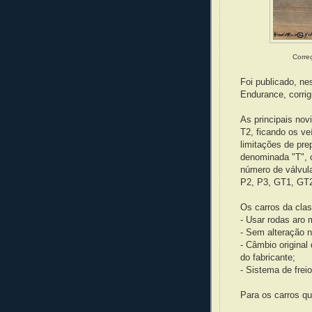
Corre
Foi publicado, n
Endurance, corri
As principais nov
T2, ficando os v
limitações de pr
denominada "T", 
número de válvul
P2, P3, GT1, GT2
Os carros da clas
- Usar rodas aro
- Sem alteração 
- Câmbio original
do fabricante;
- Sistema de freio
Para os carros qu