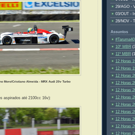
29/AGO - V
03/OUT - I
28/NOV - 
Assuntos
#Taruma40
10º MBR
(
11º MBR
(1
12 Horas 1
12 Horas 1
12 Horas 2
no Moro/Cristiano Almeida - MRX Audi 20v Turbo
12 Horas 2
12 Horas 2
12 Horas 2
os aspirados até 2100cc 16v):
12 Horas 2
12 Horas 2
12 Horas 2
12 Horas 2
12 Horas 2