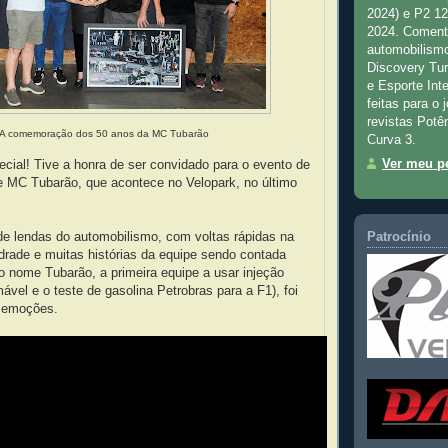
2024) e P2 1
2024. Comenta
automobilismo
Discovery Tu
e Esporte Inte
feitas para o 
revistas Potê
A comemoração dos 50 anos da MC Tubarão
Curva 3.
Ver meu pe
cial! Tive a honra de ser convidado para o evento de
e MC Tubarão, que acontece no Velopark, no último
e lendas do automobilismo, com voltas rápidas na
Patrocínio
drade e muitas histórias da equipe sendo contada
 nome Tubarão, a primeira equipe a usar injeção
mável e o teste de gasolina Petrobras para a F1), foi
s emoções.