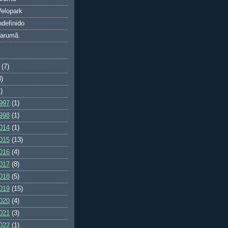
elopark
ndefinido
Tarumã
(7)
3)
)
997
(1)
998
(1)
014
(1)
015
(13)
016
(4)
017
(8)
018
(5)
019
(15)
020
(4)
021
(3)
022
(1)