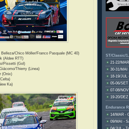
ô Belleza/Chico Möller/Franco Pasquale (MC 40)
ST/Classic/1
ck (Aldee RTT)
21-22/MAR
/Pissetti (Gol)
 Giácomo/Thierry (Linea)
30-31/MAI 
 (Onix)
18-19/JUL 
Celta)
05-06/SET 
(New Ka)
07-08/NOV
19-20/DEZ 
Endurance R
14/MAR - 
09/MAI - S
04/JUL - T