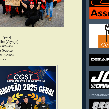
 (Opala)
alho (Voyage)
 (Caravan)
a (Fusca)
di (Corsa)
omes
Preparadores