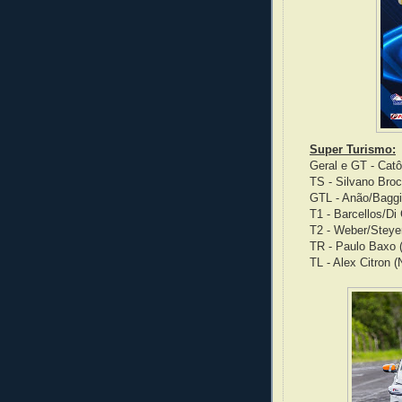
Super Turismo:
Geral e GT - Cat
TS - Silvano Bro
GTL - Anão/Baggio
T1 - Barcellos/Di
T2 - Weber/Steyer
TR - Paulo Baxo (
TL - Alex Citron 