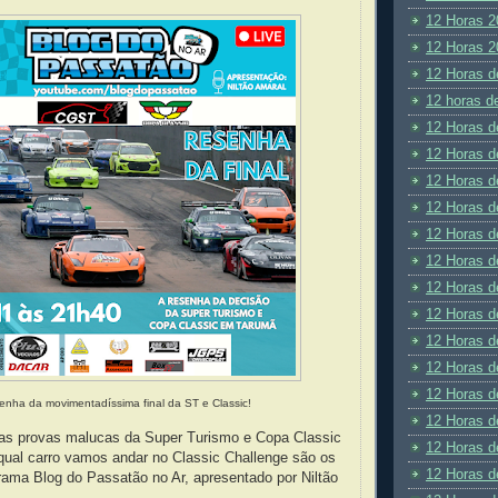
12 Horas 2
12 Horas 2
12 Horas d
12 horas d
12 Horas d
12 Horas d
12 Horas d
12 Horas d
12 Horas d
12 Horas d
12 Horas d
12 Horas d
12 Horas d
12 Horas d
12 Horas d
enha da movimentadíssima final da ST e Classic!
12 Horas d
as provas malucas da Super Turismo e Copa Classic
12 Horas d
qual carro vamos andar no Classic Challenge são os
12 Horas d
rama Blog do Passatão no Ar, apresentado por Niltão