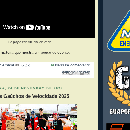
Dê play e coloque em tela cheia
à matéria que mostra um pouco do evento.
ão Amaral
às
22:42
Nenhum comentário:
Enviar por e-mail
Compartilhar no Facebook
Compartilhar com o Pinterest
Postar no blog!
Compartilhar no X
RA, 24 DE NOVEMBRO DE 2025
 Gaúchos de Velocidade 2025