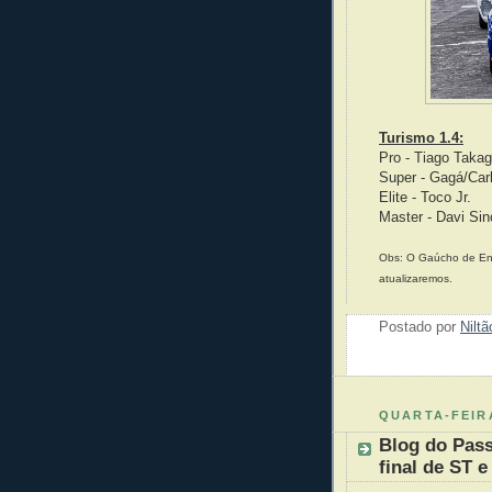
Turismo 1.4:
Pro - Tiago Takag
Super - Gagá/Car
Elite - Toco Jr.
Master - Davi Sin
Obs: O Gaúcho de Endu
atualizaremos.
Postado por
Nilt
QUARTA-FEIR
Blog do Pass
final de ST e