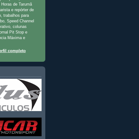
2 Horas de Tarumã
rista e repórter de
, trabalhos para
rbo, Speed Channel
rativo, colunas
jornal Pit Stop e
ncia Máxima e
rfil completo