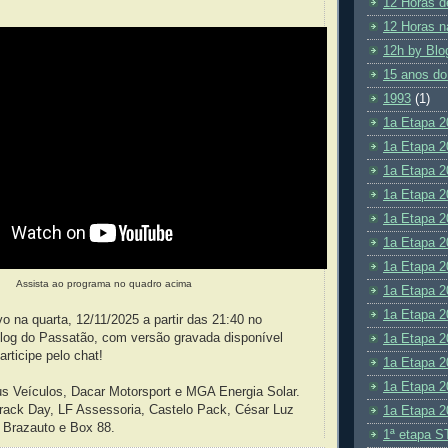
12 Horas d
12 Horas n
12h by Blo
15 anos do
1993
(1)
1a Etapa 2
1a Etapa 2
1a Etapa 2
1a Etapa 2
1a Etapa 2
1a Etapa 2
1a Etapa 2
Assista ao programa no quadro acima
1a Etapa 2
1a Etapa 2
o na quarta, 12/11/2025 a partir das 21:40 no
log do Passatão, com versão gravada disponível
1a Etapa 2
rticipe pelo chat!
1a Etapa 2
1a Etapa 2
us Veículos, Dacar Motorsport e MGA Energia Solar.
rack Day, LF Assessoria, Castelo Pack, César Luz
1a Etapa 2
 Brazauto e Box 88.
1ª etapa S