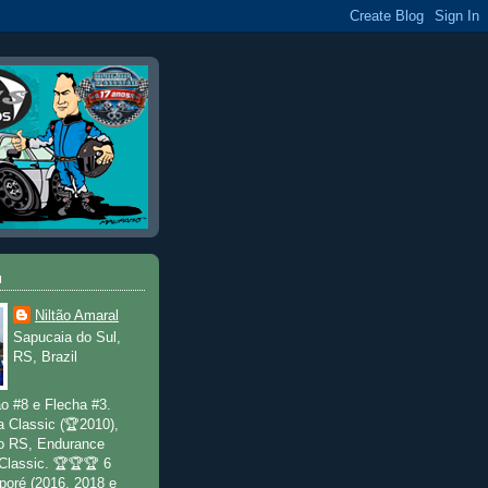
u
Niltão Amaral
Sapucaia do Sul,
RS, Brazil
o #8 e Flecha #3.
a Classic (🏆2010),
o RS, Endurance
 Classic. 🏆🏆🏆 6
poré (2016, 2018 e