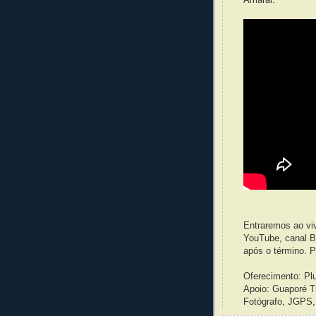
Entraremos ao viv
YouTube, canal B
após o término. Pa
Oferecimento: Pl
Apoio: Guaporé T
Fotógrafo, JGPS,