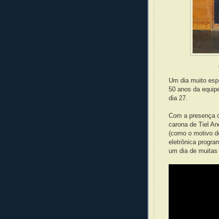
Um dia muito espe
50 anos da equip
dia 27.
Com a presença d
carona de Tiel An
(como o motivo do
eletrônica progra
um dia de muita