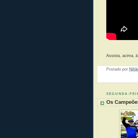
Assista, acima, 
Postado por
Nilt
SEGUNDA-FEI
Os Campeões