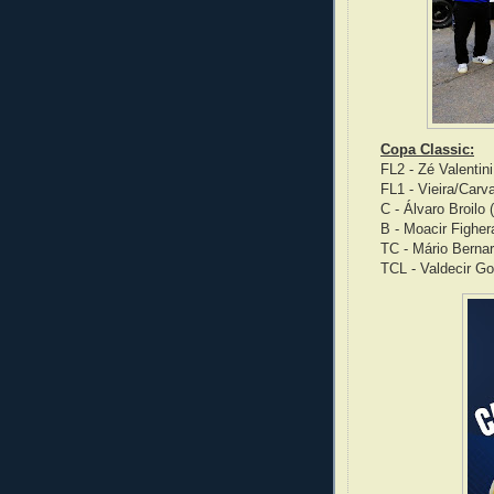
Copa Classic:
FL2 - Zé Valentini
FL1 - Vieira/Carv
C - Álvaro Broilo
B - Moacir Figher
TC - Mário Bernar
TCL - Valdecir G