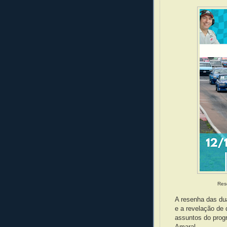
Res
A resenha das du
e a revelação de 
assuntos do prog
Amaral.