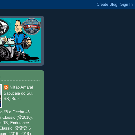
u
Niltão Amaral
Sapucaia do Sul,
RS, Brazil
o #8 e Flecha #3.
a Classic (🏆2010),
o RS, Endurance
 Classic. 🏆🏆🏆 6
poré (2016, 2018 e