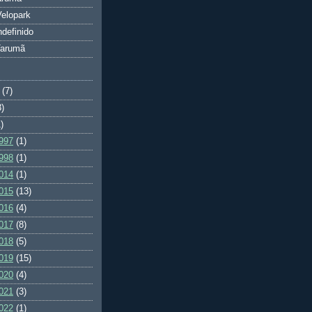
elopark
ndefinido
Tarumã
(7)
3)
)
997
(1)
998
(1)
014
(1)
015
(13)
016
(4)
017
(8)
018
(5)
019
(15)
020
(4)
021
(3)
022
(1)