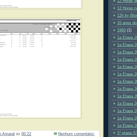
12 Horas d
12 Horas n
12h by Blo
15 anos do
1993
(1)
1a Etapa 2
1a Etapa 2
1a Etapa 2
1a Etapa 2
1a Etapa 2
1a Etapa 2
1a Etapa 2
1a Etapa 2
1a Etapa 2
1a Etapa 2
1a Etapa 2
1a Etapa 2
1a Etapa 2
1ª etapa S
ão Amaral
às
00:22
Nenhum comentário: