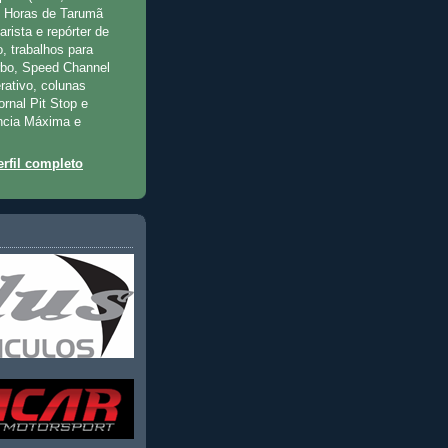
2 Horas de Tarumã
rista e repórter de
, trabalhos para
rbo, Speed Channel
rativo, colunas
jornal Pit Stop e
ncia Máxima e
rfil completo