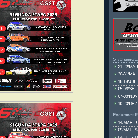
ST/Classic/1
21-22/MAR
30-31/MAI 
18-19/JUL 
05-06/SET 
07-08/NOV
19-20/DEZ 
Endurance R
14/MAR - 
09/MAI - S
04/JUL - T