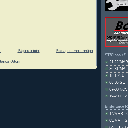
e
Página inicial
Postagem mais antiga
ST/Classic/1
tários (Atom)
21-22/MAR
30-31/MAI 
18-19/JUL 
05-06/SET 
07-08/NOV
19-20/DEZ 
Endurance R
14/MAR - 
09/MAI - S
04/JUL - T