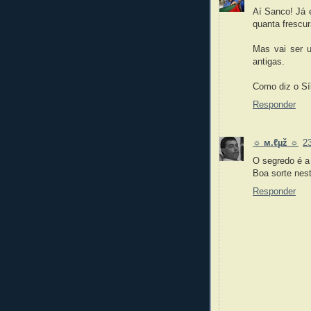
Aí Sanco! Já 
quanta frescur
Mas vai ser u
antigas.
Como diz o Sí
Responder
☼ м.ℓµž ☼
23
O segredo é a
Boa sorte nest
Responder