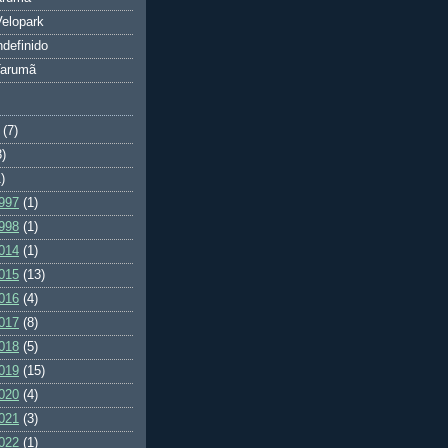
elopark
ndefinido
Tarumã
(7)
3)
)
997
(1)
998
(1)
014
(1)
015
(13)
016
(4)
017
(8)
018
(5)
019
(15)
020
(4)
021
(3)
022
(1)