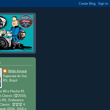
u
Niltão Amaral
Sapucaia do Sul,
RS, Brazil
o #8 e Flecha #3.
a Classic (🏆2010),
o RS, Endurance
 Classic. 🏆🏆🏆 6
poré (2016, 2018 e