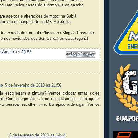
lhou em vários carros do automobilismo gaúcho
ara acertos e alterações de motor na Sabiá
tores e de suspensão na MK Mekânica.
temporada da Fórmula Classic no Blog do Passatão.
remos novidades dos demais carros da categoria!
ão Amaral
às
20:53
Enviar por e-mail
Compartilhar no Facebook
Compartilhar com o Pinterest
Postar no blog!
Compartilhar no X
:
co
5 de fevereiro de 2010 às 21:56
, já escolheram a pintura? Vamos colocar umas cores
 aí. Como sugestão, façam uns desenhos e coloquem
pro pessoal escolher uma. Eu ajudo a divulgar. Vamos
6 de fevereiro de 2010 às 14:44