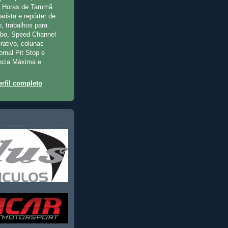
2 Horas de Tarumã
rista e repórter de
, trabalhos para
rbo, Speed Channel
rativo, colunas
jornal Pit Stop e
ncia Máxima e
rfil completo