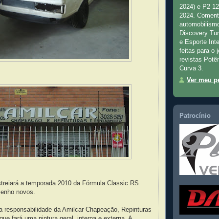
2024) e P2 1
2024. Comenta
automobilismo
Discovery Tu
e Esporte Inte
feitas para o 
revistas Potê
Curva 3.
Ver meu pe
Patrocínio
treiará a temporada 2010 da Fórmula Classic RS
senho novos.
 a responsabilidade da Amilcar Chapeação, Repinturas
ue fará uma pintura geral, interna e externa. A