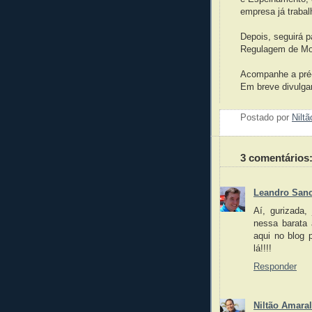
empresa já traba
Depois, seguirá p
Regulagem de Mo
Acompanhe a pré-
Em breve divulga
Postado por
Nilt
3 comentários
Leandro San
Aí, gurizada
nessa barata
aqui no blog 
lá!!!!
Responder
Niltão Amaral