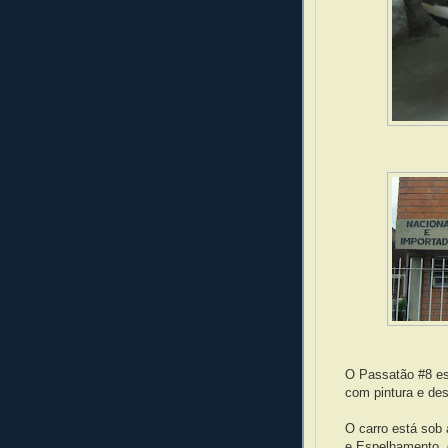
O Passatão #8 es
com pintura e de
O carro está sob
e Espelhamento, q