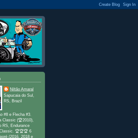
u
Niltão Amaral
Sapucaia do Sul,
RS, Brazil
o #8 e Flecha #3.
a Classic (🏆2010),
o RS, Endurance
 Classic. 🏆🏆🏆 6
poré (2016, 2018 e