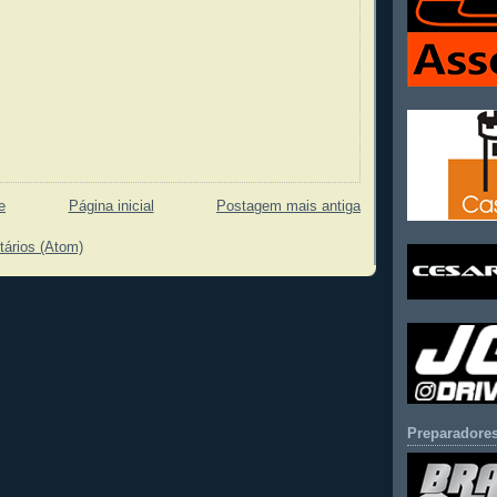
e
Página inicial
Postagem mais antiga
tários (Atom)
Preparadores