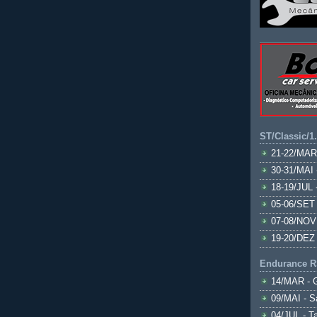
ST/Classic/1
21-22/MAR
30-31/MAI 
18-19/JUL 
05-06/SET 
07-08/NOV
19-20/DEZ 
Endurance R
14/MAR - 
09/MAI - S
04/JUL - T