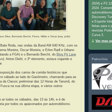
2024) e P2 1
2024. Comenta
automobilismo
Discovery Tu
e Esporte Inte
feitas para o 
revistas Potê
Curva 3.
ano Silva, Bernardo Bercht, Perna, Niltão e Oscar (esq. p/dir)
Ver meu pe
do Bate Roda, nas ondas da Band AM 640 KHz, com os
erna Moreira, Oscar Moreira, e Erlon Radl e Urbano
entando a FGA) e o Bernardo Bercht, do
Blog Pit Lane
vo). Airton Diehl, o 3º elemento, estava viajando e
Patrocínio
r.
xposição dos carros de corrida históricos que
imo sábado ao lado do Gasômetro, chamando para as
a da Classic preliminar das 12 Horas de Tarumã, do
Fusca na sua última etapa, e vários outros
 ar todos os sábados, das 13 às 14h, e é de
ória por todos os apaixonados por automobilismo.