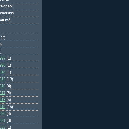
elopark
ndefinido
Tarumã
(7)
3)
)
997
(1)
998
(1)
014
(1)
015
(13)
016
(4)
017
(8)
018
(5)
019
(15)
020
(4)
021
(3)
022
(1)