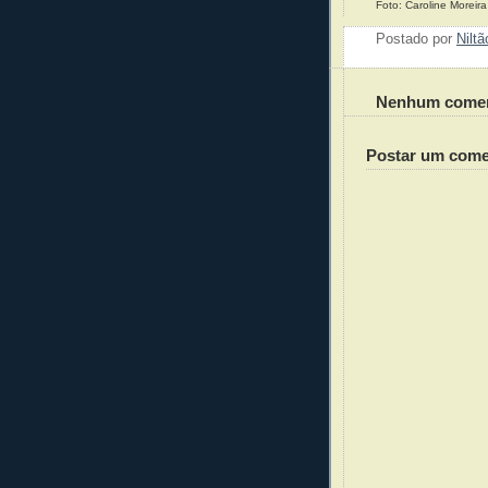
Foto: Caroline Moreira
Postado por
Nilt
Nenhum comen
Postar um come