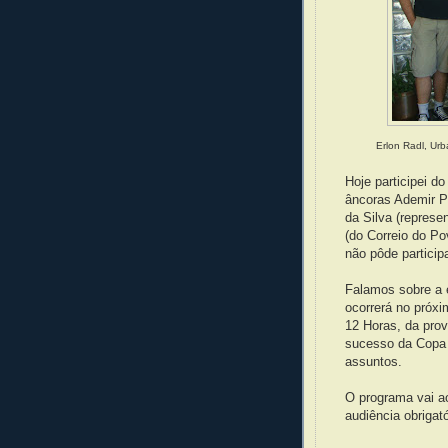
Erlon Radl, Urb
Hoje participei 
âncoras Ademir P
da Silva (repres
(do Correio do Po
não pôde participa
Falamos sobre a e
ocorrerá no próx
12 Horas, da prov
sucesso da Copa 
assuntos.
O programa vai ao
audiência obrigat