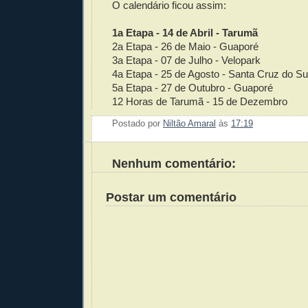
O calendário ficou assim:
1a Etapa - 14 de Abril - Tarumã
2a Etapa - 26 de Maio - Guaporé
3a Etapa - 07 de Julho - Velopark
4a Etapa - 25 de Agosto - Santa Cruz do Su
5a Etapa - 27 de Outubro - Guaporé
12 Horas de Tarumã - 15 de Dezembro
Postado por
Niltão Amaral
às
17:19
Enviar 
Compar
Compar
Po
Co
Nenhum comentário:
Postar um comentário