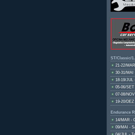
ST/Classic/1
21-22/MAR
30-31/MAI 
18-19/JUL 
05-06/SET 
07-08/NOV
19-20/DEZ 
Endurance R
14/MAR - 
09/MAI - S
04/JUL - T