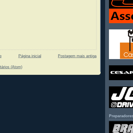
e
Página inicial
Postagem mais antiga
tários (Atom)
Preparadores