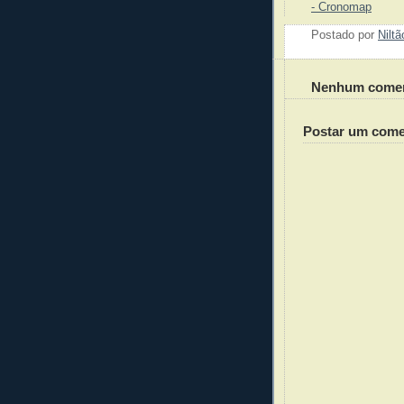
- Cronomap
Postado por
Nilt
Nenhum comen
Postar um come