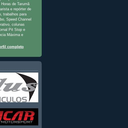
2 Horas de Tarumã
rista e repórter de
, trabalhos para
rbo, Speed Channel
rativo, colunas
jornal Pit Stop e
ncia Máxima e
rfil completo