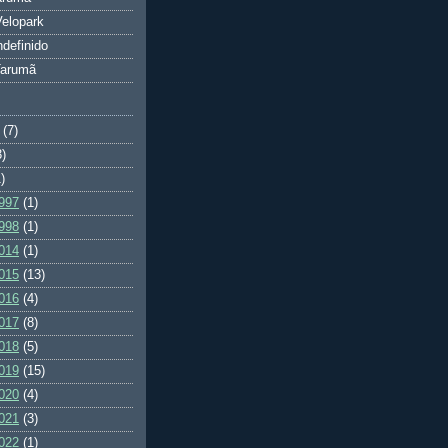
elopark
ndefinido
Tarumã
(7)
3)
)
997
(1)
998
(1)
014
(1)
015
(13)
016
(4)
017
(8)
018
(5)
019
(15)
020
(4)
021
(3)
022
(1)