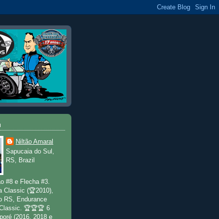
u
Niltão Amaral
Sapucaia do Sul,
RS, Brazil
o #8 e Flecha #3.
a Classic (🏆2010),
o RS, Endurance
 Classic. 🏆🏆🏆 6
poré (2016, 2018 e