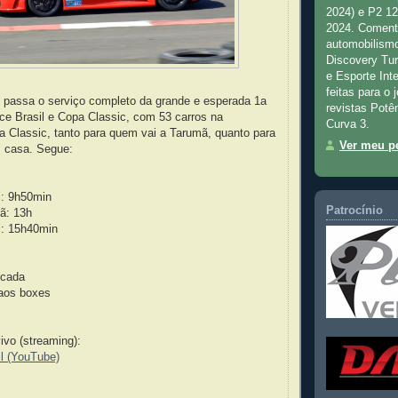
2024) e P2 1
2024. Comenta
automobilismo
Discovery Tu
e Esporte Inte
feitas para o 
 passa o serviço completo da grande e esperada 1a
revistas Potê
ce Brasil e Copa Classic, com 53 carros na
Curva 3.
a Classic, tanto para quem vai a Tarumã, quanto para
Ver meu pe
m casa. Segue:
c: 9h50min
Patrocínio
ã: 13h
c: 15h40min
ncada
 aos boxes
ivo (streaming):
il (YouTube)