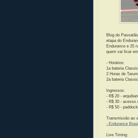
Blog do Passatão
etapa do Enduran
Endurance e 25 n
quem vai ficar e
- Horários:
1a bateria Classi
2 Horas de Tarum
2a bateria Classi
Ingressos:
- R$ 20 - arquiba
- R$ 30 - acesso
- R$ 50 - paddock
Transmissão ao v
- Endurance Bras
Live Timing: