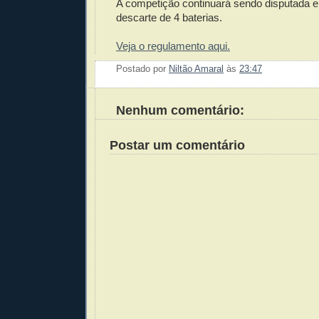
A competição continuará sendo disputada e
descarte de 4 baterias.
Veja o regulamento aqui.
Postado por
Niltão Amaral
às
23:47
Enviar 
Compar
Compar
Po
Co
Nenhum comentário:
Postar um comentário