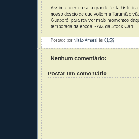
Assim encerrou-se a grande festa históric
nosso desejo de que voltem a Tarumã e v
Guaporé, para reviver mais momentos daqu
temporada da época RAIZ da Stock Car!
Postado por
Niltão Amaral
às
01:59
Enviar 
Compar
Compar
Po
Co
Nenhum comentário:
Postar um comentário