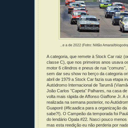
...e a de 2022 (Fotro: Niltão Amaral/blogod
A categoria, que remete à Stock Car raiz (o
classe C), que nos primeiros anos usava 
motor 6 cilindros e pneus de rua "comuns", 
sem dar seu show no berço da categoria ori
abril de 1979 a Stock Car fazia sua etapa i
Autódromo Internacional de Tarumã (Viamã
João Carlos "Capeta" Palhares, na casa de 1
volta mais rápida de Affonso Giaffone Jr. A 
realizada na semana posterior, no Autódrom
Guaporé (#ficaadica para a organização da
sabe?!). O Campeão da temporada foi Pau
do lendário Opala #22. Nasci pouco menos
mas esta reedição eu não perderia por nada