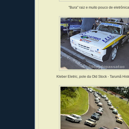
"Bura" raiz e muito pouco de eletrônic
Kleber Eletric, pole da Old Stock - Tarumã His