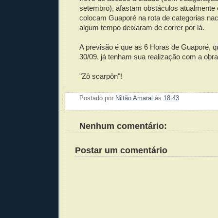
setembro), afastam obstáculos atualmente 
colocam Guaporé na rota de categorias nac
algum tempo deixaram de correr por lá.
A previsão é que as 6 Horas de Guaporé, q
30/09, já tenham sua realização com a obra
"Zô scarpôn"!
Postado por
Niltão Amaral
às
18:43
Enviar 
Compar
Compar
Po
Co
Nenhum comentário:
Postar um comentário