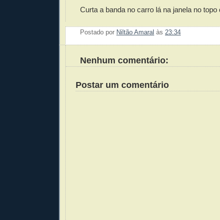
Curta a banda no carro lá na janela no top
Postado por
Niltão Amaral
às
23:34
Enviar 
Compar
Compar
Po
Co
Nenhum comentário:
Postar um comentário