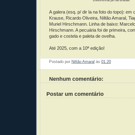
Ovelhinha já na brasa!
A galera (esq. p/ dir la na foto do topo): em 
Krause, Ricardo Oliveira, Niltão Amaral, Ti
Muriel Hirschmann. Linha de baixo: Marcelo
Hirschmann. A pecuária foi de primeira, co
gado e costela e paleta de ovelha.
Até 2025, com a 10ª edição!
Postado por
Niltão Amaral
às
01:20
Enviar 
Compar
Compar
Po
Co
Nenhum comentário:
Postar um comentário