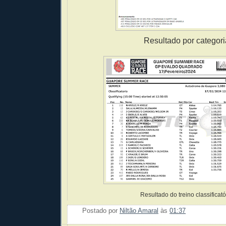
Resultado por categori
Resultado do treino classificató
Postado por
Niltão Amaral
às
01:37
Enviar 
Compar
Compar
Po
Co