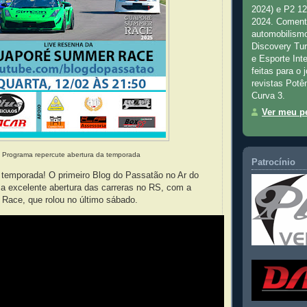
2024) e P2 1
2024. Comenta
automobilismo
Discovery Tu
e Esporte Inte
feitas para o 
revistas Potê
Curva 3.
Ver meu pe
Programa repercute abertura da temporada
Patrocínio
 temporada! O primeiro Blog do Passatão no Ar do
r a excelente abertura das carreras no RS, com a
ace, que rolou no último sábado.