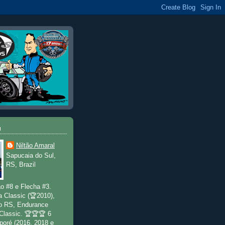
u
Niltão Amaral
Sapucaia do Sul,
RS, Brazil
o #8 e Flecha #3.
a Classic (🏆2010),
o RS, Endurance
 Classic. 🏆🏆🏆 6
poré (2016, 2018 e