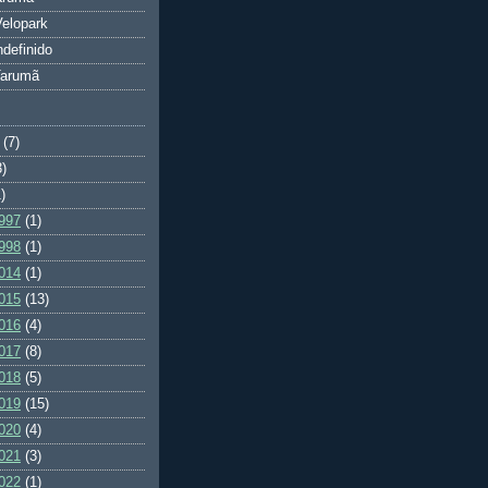
elopark
ndefinido
Tarumã
(7)
3)
)
997
(1)
998
(1)
014
(1)
015
(13)
016
(4)
017
(8)
018
(5)
019
(15)
020
(4)
021
(3)
022
(1)