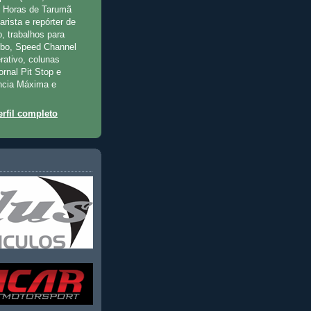
2 Horas de Tarumã
rista e repórter de
, trabalhos para
rbo, Speed Channel
rativo, colunas
jornal Pit Stop e
ncia Máxima e
rfil completo