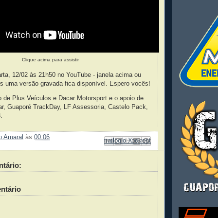
Clique acima para assistir
rta, 12/02 às 21h50 no YouTube - janela acima ou
is uma versão gravada fica disponível. Espero vocês!
 de Plus Veículos e Dacar Motorsport e o apoio de
r, Guaporé TrackDay, LF Assessoria, Castelo Pack,
.
ão Amaral
às
00:06
Enviar por e-mail
Compartilhar no Facebook
Compartilhar com o Pinterest
Postar no blog!
Compartilhar no X
tário:
ntário