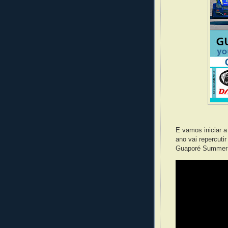
E vamos iniciar a
ano vai repercuti
Guaporé Summer R