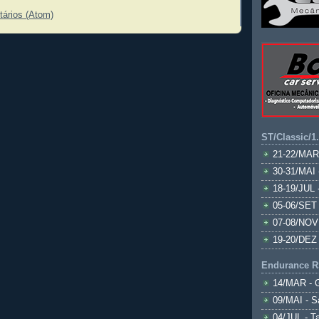
tários (Atom)
ST/Classic/1
21-22/MAR
30-31/MAI 
18-19/JUL 
05-06/SET 
07-08/NOV
19-20/DEZ 
Endurance R
14/MAR - 
09/MAI - S
04/JUL - T