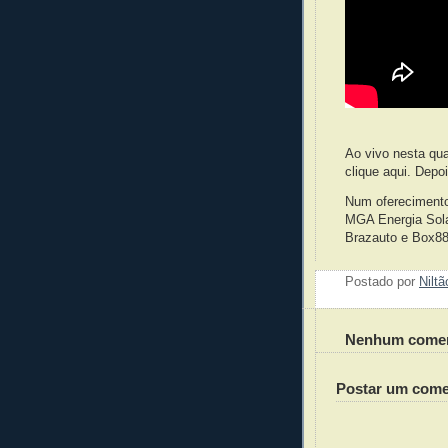
Ao vivo nesta qua
clique aqui. Depo
Num oferecimento
MGA Energia Sola
Brazauto e Box88
Postado por
Nilt
Nenhum comen
Postar um come