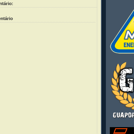
tário:
ntário