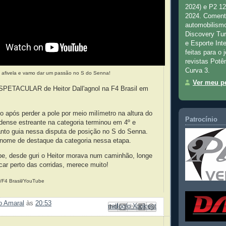
2024) e P2 1
2024. Comenta
automobilismo
Discovery Tu
e Esporte Inte
feitas para o 
revistas Potê
Curva 3.
 afivela e vamo dar um passão no S do Senna!
Ver meu pe
PETACULAR de Heitor Dall'agnol na F4 Brasil em
o após perder a pole por meio milímetro na altura do
Patrocínio
dense estreante na categoria terminou em 4º e
nto guia nessa disputa de posição no S do Senna.
 nome de destaque da categoria nessa etapa.
e, desde guri o Heitor morava num caminhão, longe
icar perto das corridas, merece muito!
/F4 Brasil/YouTube
ão Amaral
às
20:53
Enviar por e-mail
Compartilhar no Facebook
Compartilhar com o Pinterest
Postar no blog!
Compartilhar no X