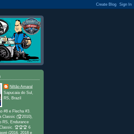
u
Niltão Amaral
Sapucaia do Sul,
RS, Brazil
o #8 e Flecha #3.
a Classic (🏆2010),
o RS, Endurance
 Classic. 🏆🏆🏆 6
poré (2016, 2018 e