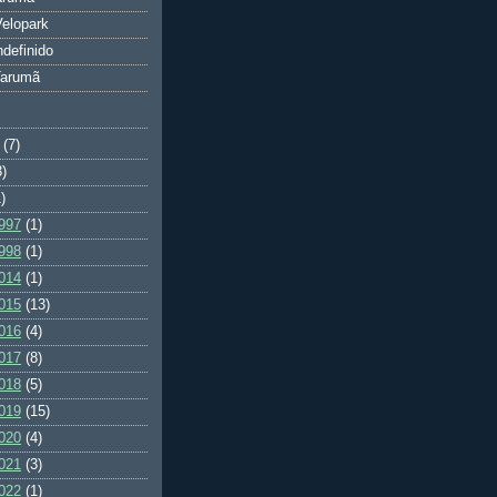
elopark
ndefinido
Tarumã
(7)
3)
)
997
(1)
998
(1)
014
(1)
015
(13)
016
(4)
017
(8)
018
(5)
019
(15)
020
(4)
021
(3)
022
(1)