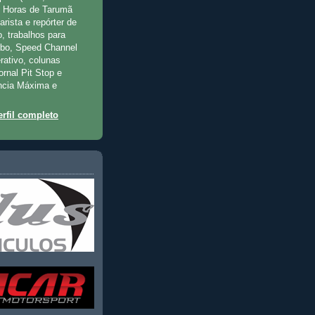
2 Horas de Tarumã
rista e repórter de
, trabalhos para
rbo, Speed Channel
rativo, colunas
jornal Pit Stop e
ncia Máxima e
rfil completo