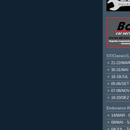
ST/Classic/1
21-22/MAR
30-31/MAI 
18-19/JUL 
05-06/SET 
07-08/NOV
19-20/DEZ 
Endurance R
14/MAR - 
09/MAI - S
04/JUL - T