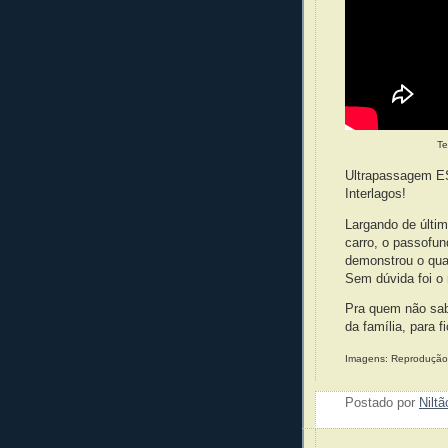
Te
Ultrapassagem ES
Interlagos!
Largando de últim
carro, o passofun
demonstrou o qua
Sem dúvida foi o
Pra quem não sab
da família, para f
Imagens: Reprodução
Postado por
Nilt