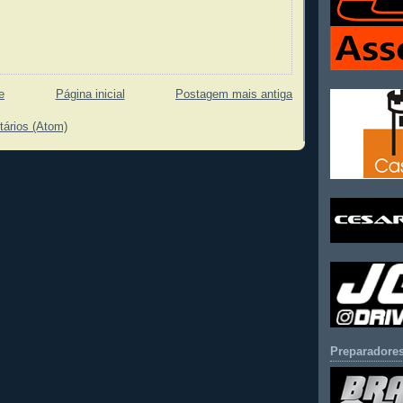
e
Página inicial
Postagem mais antiga
tários (Atom)
Preparadores