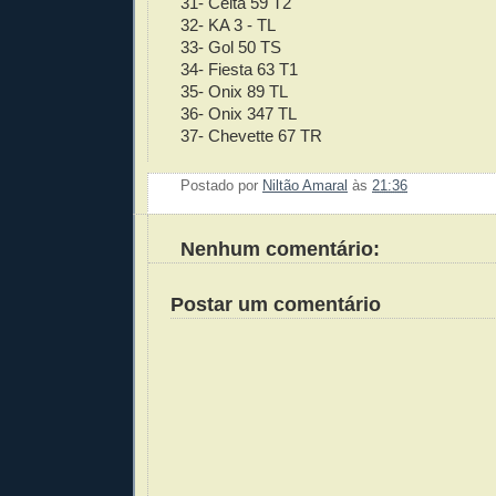
31- Celta 59 T2
32- KA 3 - TL
33- Gol 50 TS
34- Fiesta 63 T1
35- Onix 89 TL
36- Onix 347 TL
37- Chevette 67 TR
Postado por
Niltão Amaral
às
21:36
Enviar 
Compar
Compar
Po
Co
Nenhum comentário:
Postar um comentário