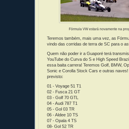
Fórmula VW estará novamente na pr
Teremos também, mais uma vez, as Fórmu
vindo das corridas de terra de SC para o as
Quem não poder ir a Guaporé terá transmis
YouTube do Curva do S e High Speed Brazil
essa baita carrera! Teremos Golf, BMW, Op
Sonic e Corolla Stock Cars e outras naves! 
previsto:
01 - Voyage 51 T1
02 - Fusca 21 GT
03 - Golf 70 GTL
04 - Audi 787 T1
05 - Gol 03 TR
06 - Aldee 10 TS
07 - Opala 4 TS
08- Gol 52 TR