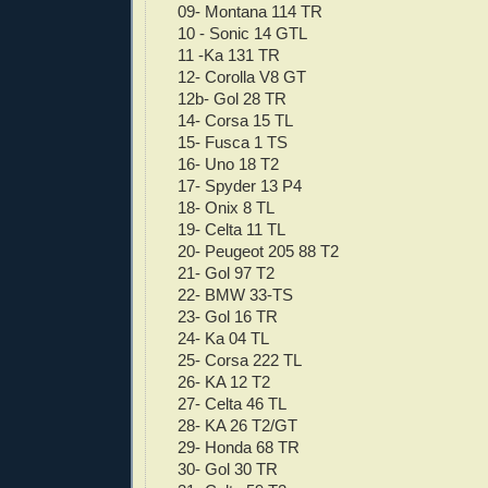
09- Montana 114 TR
10 - Sonic 14 GTL
11 -Ka 131 TR
12- Corolla V8 GT
12b- Gol 28 TR
14- Corsa 15 TL
15- Fusca 1 TS
16- Uno 18 T2
17- Spyder 13 P4
18- Onix 8 TL
19- Celta 11 TL
20- Peugeot 205 88 T2
21- Gol 97 T2
22- BMW 33-TS
23- Gol 16 TR
24- Ka 04 TL
25- Corsa 222 TL
26- KA 12 T2
27- Celta 46 TL
28- KA 26 T2/GT
29- Honda 68 TR
30- Gol 30 TR