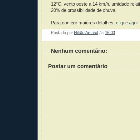
12°C, vento oeste a 14 km/h, umidade relat
20% de prossibilidade de chuva.
Para conferir maiores detalhes,
clique aqui
.
Postado por
Niltão Amaral
às
16:03
Enviar 
Compar
Compar
Po
Co
Nenhum comentário:
Postar um comentário