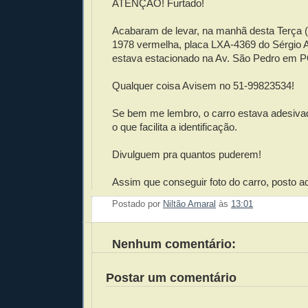
ATENÇÃO! Furtado!
Acabaram de levar, na manhã desta Terça 
1978 vermelha, placa LXA-4369 do Sérgio A
estava estacionado na Av. São Pedro em 
Qualquer coisa Avisem no 51-99823534!
Se bem me lembro, o carro estava adesiva
o que facilita a identificação.
Divulguem pra quantos puderem!
Assim que conseguir foto do carro, posto aq
Postado por
Niltão Amaral
às
13:01
Enviar 
Compar
Compar
Po
Co
Nenhum comentário:
Postar um comentário