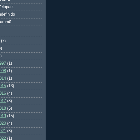
elopark
ndefinido
Tarumã
(7)
3)
)
997
(1)
998
(1)
014
(1)
015
(13)
016
(4)
017
(8)
018
(5)
019
(15)
020
(4)
021
(3)
022
(1)