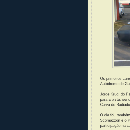
Os primeiros carr
Autódromo de Gu
Jorge Krug, do P
para a pista, se
Curva do Radiado
O dia foi, também
Scomazzon e o Pa
participação na c