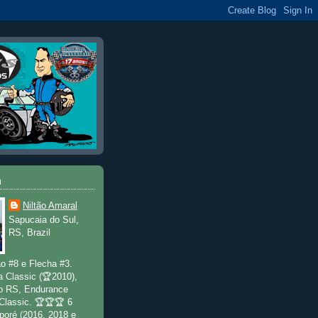
u
Niltão Amaral
Sapucaia do Sul,
RS, Brazil
o #8 e Flecha #3.
a Classic (🏆2010),
o RS, Endurance
 Classic. 🏆🏆🏆 6
poré (2016, 2018 e