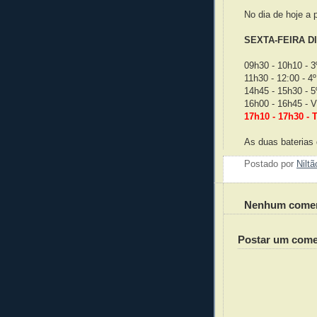
No dia de hoje a
SEXTA-FEIRA DI
09h30 - 10h10 - 3
11h30 - 12:00 - 4º
14h45 - 15h30 - 5
16h00 - 16h45 - V
17h10 - 17h30 - T
As duas baterias
Postado por
Nilt
Nenhum comen
Postar um come