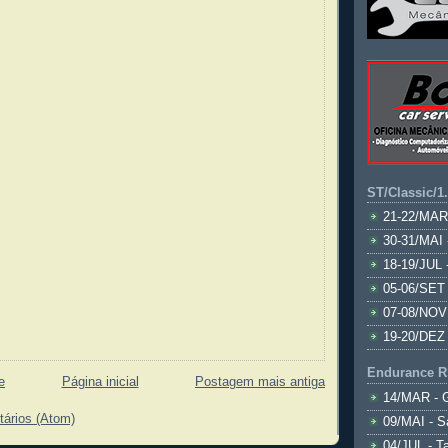
ST/Classic/1
21-22/MAR
30-31/MAI 
18-19/JUL 
05-06/SET 
07-08/NOV
19-20/DEZ 
Endurance R
e
Página inicial
Postagem mais antiga
14/MAR - 
tários (Atom)
09/MAI - S
04/JUL - T