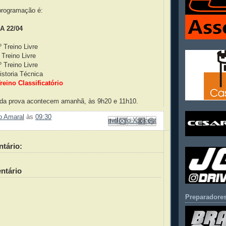
 programação é:
A 22/04
º Treino Livre
 Treino Livre
º Treino Livre
istoria Técnica
reino Classificatório
 da prova acontecem amanhã, às 9h20 e 11h10.
ão Amaral
às
09:30
Enviar por e-mail
Compartilhar no Facebook
Compartilhar com o Pinterest
Postar no blog!
Compartilhar no X
tário:
ntário
Preparadores