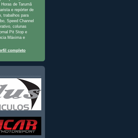
2 Horas de Tarumã
rista e repórter de
, trabalhos para
rbo, Speed Channel
rativo, colunas
jornal Pit Stop e
ncia Máxima e
rfil completo