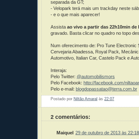
separada da GT;
- Velopark terá mais um trackday neste sá
- e o que mais aparecer!
Assista
ao vivo a partir das 22h10min de 
gravado. Basta clicar no quadro no topo de
Num oferecimento de: Pro Tune Electronic
Cervejaria Abadessa, Royal Pack, Mecânic
Automotivo, Italian Car, Castelo Pack e Au
Interaja:
Pelo Twitter:
@automobilismors
Pelo Facebook:
http://facebook.com/niltaoa
Pelo e-mail:
blogdopassatao@terra.com.br
Postado por
Niltão Amaral
às
22:07
Enviar 
Compar
Compar
Po
Co
2 comentários:
Maiquel
29 de outubro de 2013 às 22:18