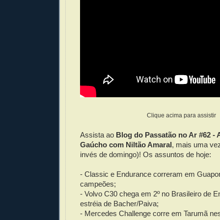
Clique acima para assistir
Assista ao
Blog do Passatão no Ar #62 -
Gaúcho com Niltão Amaral
, mais uma vez
invés de domingo)! Os assuntos de hoje:
- Classic e Endurance correram em Guapor
campeões;
- Volvo C30 chega em 2º no Brasileiro de E
estréia de Bacher/Paiva;
- Mercedes Challenge corre em Tarumã nes