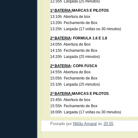
12:35h Largada (25 minutos)
1ª BATERIA:
MARCAS E PILOTOS
13:10h Abertura de box
13:20h Fechamento de Box
13:25h Largada (17 voltas ou 30 minutos)
2ª BATERIA
: FORMULA 1.6 E 1.8
14:05h Abertura de Box
14:15h Fechamento de Box
14:20h Largada (25 minutos)
2ª BATERIA
: COPA FUSCA
14:55h Abertura de Box
15:05h Fechamento de Box
15:10h Largada (25 minutos)
2ª BATERIA:
MARCAS E PILOTOS
15:45h Abertura de box
15:55h Fechamento de Box
16:00h Largada (17 voltas ou 30 minutos)
Postado por
Niltão Amaral
às
20:55
Enviar 
Compar
Compar
Po
Co