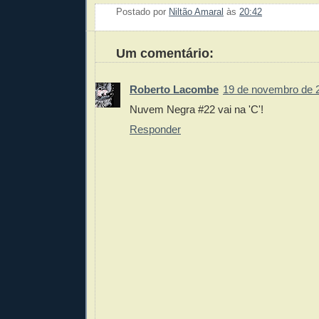
Postado por
Niltão Amaral
às
20:42
Enviar 
Compar
Compar
Po
Co
Um comentário:
Roberto Lacombe
19 de novembro de 
Nuvem Negra #22 vai na 'C'!
Responder