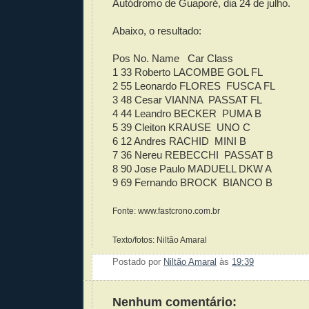
Autódromo de Guaporé, dia 24 de julho.
Abaixo, o resultado:
Pos
No.
Name
Car
Class
1
33
Roberto LACOMBE
GOL
FL
2
55
Leonardo FLORES
FUSCA
FL
3
48
Cesar VIANNA
PASSAT
FL
4
44
Leandro BECKER
PUMA
B
5
39
Cleiton KRAUSE
UNO
C
6
12
Andres RACHID
MINI
B
7
36
Nereu REBECCHI
PASSAT
B
8
90
Jose Paulo MADUELL
DKW
A
9
69
Fernando BROCK
BIANCO
B
Fonte: www.fastcrono.com.br
Texto/fotos: Niltão Amaral
Postado por
Niltão Amaral
às
19:39
Enviar 
Compar
Compar
Po
Co
Nenhum comentário: