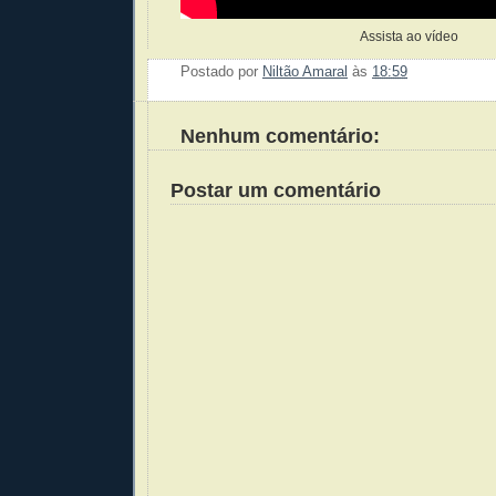
Assista ao vídeo
Postado por
Niltão Amaral
às
18:59
Enviar 
Compar
Compar
Po
Co
Nenhum comentário:
Postar um comentário