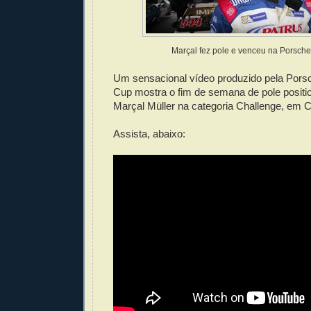
Marçal fez pole e venceu na Porsche
Um sensacional vídeo produzido pela Pors
Cup mostra o fim de semana de pole position
Marçal Müller na categoria Challenge, em Cu
Assista, abaixo: