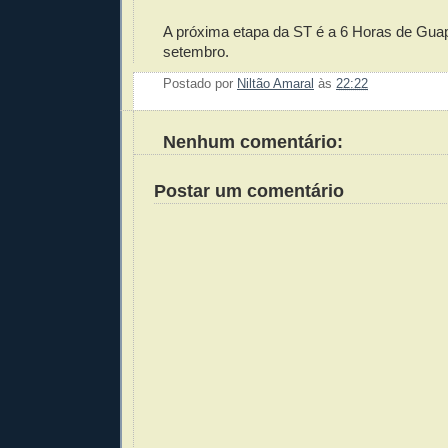
A próxima etapa da ST é a 6 Horas de Guap
setembro.
Postado por
Niltão Amaral
às
22:22
Enviar 
Compar
Compar
Po
Co
Nenhum comentário:
Postar um comentário