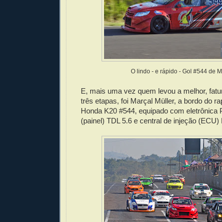
O lindo - e rápido - Gol #544 de M
E, mais uma vez quem levou a melhor, fatur
três etapas, foi Marçal Müller, a bordo do r
Honda K20 #544, equipado com eletrônica 
(painel) TDL 5.6 e central de injeção (ECU)