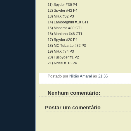
11) Spyder #36 P4
12) Spyder #42 P4
13) MRX #02 P3
14) Lamborghini #18 GT1
15) Maserati #80 GT1
16) Montana #46 GT1
17) Spyder #20 P4
18) MC Tubarão #32 P3
19) MRX #74 P3
20) Fuspyder #1 P2
21) Aldee #118 P4
Postado por
Niltão Amaral
às
21:35
Enviar 
Compar
Compar
Po
Co
Nenhum comentário:
Postar um comentário