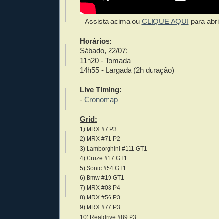
Assista acima ou
CLIQUE AQUI
para abr
Horários:
Sábado, 22/07:
11h20 - Tomada
14h55 - Largada (2h duração)
Live Timing:
-
Cronomap
Grid:
1) MRX #7 P3
2) MRX #71 P2
3) Lamborghini #111 GT1
4) Cruze #17 GT1
5) Sonic #54 GT1
6) Bmw #19 GT1
7) MRX #08 P4
8) MRX #56 P3
9) MRX #77 P3
10) Realdrive #89 P3