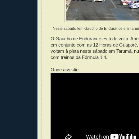
Neste sábado tem Gaúcho de Endurance em Tarum
O Gaúcho de Endurance está de volta. Após
em conjunto com as 12 Horas de Guaporé, 
voltam à pista neste sábado em Tarumã, n
com treinos da Fórmula 1.4.
Onde assistir: