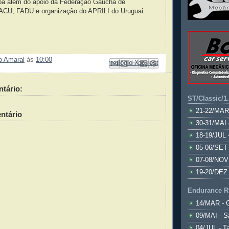
apa além do apoio da Federação Gaúcha de
ACU, FADU e organização do APRILI do Uruguai.
ão Amaral
às
10:00
Enviar por e-mail
Compartilhar no Facebook
Compartilhar com o Pinterest
Postar no blog!
Compartilhar no X
tário:
ST/Classic/1
21-22/MAR
ntário
30-31/MAI 
18-19/JUL 
05-06/SET 
07-08/NOV
19-20/DEZ 
Endurance R
14/MAR - 
09/MAI - S
04/JUL - T