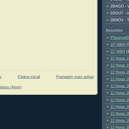
29/AGO - V
03/OUT - I
28/NOV - 
Assuntos
#Taruma40
10º MBR
(
11º MBR
(1
12 Horas 1
12 Horas 1
12 Horas 2
e
Página inicial
Postagem mais antiga
12 Horas 2
12 Horas 2
tários (Atom)
12 Horas 2
12 Horas 2
12 Horas 2
12 Horas 2
12 Horas 2
12 Horas 2