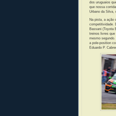
dos uruguaios que
que nossa corrid
Urbano da Silva, 
Na pista, a ação 
competitividade.
Bassani (Toyota 
treinos livres qu
mesmo segundo. N
a pole-position c
Eduardo P. Cabre