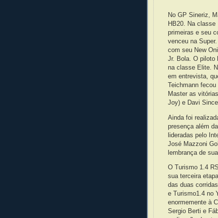
No GP Sineriz, M
HB20. Na classe 
primeiras e seu c
venceu na Super. 
com seu New Onix.
Jr. Bola. O piloto
na classe Elite.
em entrevista, q
Teichmann fecou 
Master as vitória
Joy) e Davi Since
Ainda foi realiz
presença além da 
lideradas pelo In
José Mazzoni Gol
lembrança de sua 
O Turismo 1.4 RS
sua terceira etap
das duas corridas
e Turismo1.4 no 
enormemente à Co
Sergio Berti e F