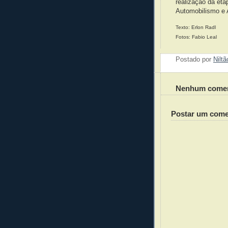
realização da et
Automobilismo e 
Texto: Erlon Radl
Fotos: Fabio Leal
Postado por
Nilt
Nenhum comen
Postar um come