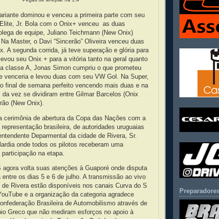
ariante dominou e venceu a primeira parte com seu
Elite, Jr. Bola com o Onix+ venceu as duas
olega de equipe, Juliano Teichmann (New Onix)
Na Master, o Davi “Sincerão” Oliveira venceu duas
 A segunda corrida, já teve superação e glória para
 levou seu Onix + para a vitória tanto na geral quanto
 Na classe A, Jonas Simon cumpriu o que prometeu
ue venceria e levou duas com seu VW Gol. Na Super,
o final de semana perfeito vencendo mais duas e na
s da vez se dividiram entre Gilmar Barcelos (Onix
rão (New Onix).
ada cerimônia de abertura da Copa das Nações com a
representação brasileira, de autoridades uruguaias
tentendente Deparmental da cidade de Rivera, Sr.
ardia onde todos os pilotos receberam uma
participação na etapa.
 agora volta suas atenções à Guaporé onde disputa
a entre os dias 5 e 6 de julho. A transmissão ao vivo
 de Rivera estão disponíveis nos canais Curva do S
Preparadores
YouTube e a organização da categoria agradece
nfederação Brasileira de Automobilismo através de
ábio Greco que não mediram esforços no apoio à