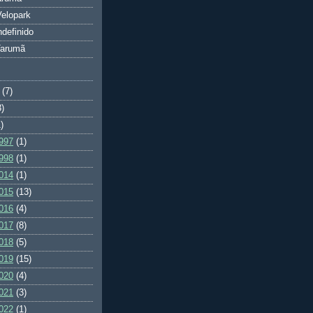
elopark
ndefinido
Tarumã
(7)
3)
)
997
(1)
998
(1)
014
(1)
015
(13)
016
(4)
017
(8)
018
(5)
019
(15)
020
(4)
021
(3)
022
(1)