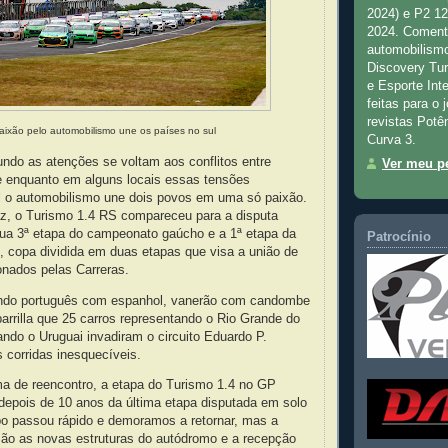
2024) e P2 1
2024. Comenta
automobilismo
Discovery Tu
e Esporte Inte
feitas para o 
revistas Potê
aixão pelo automobilismo une os países no sul
Curva 3.
ndo as atenções se voltam aos conflitos entre
Ver meu pe
e enquanto em alguns locais essas tensões
 o automobilismo une dois povos em uma só paixão.
az, o Turismo 1.4 RS compareceu para a disputa
sua 3ª etapa do campeonato gaúcho e a 1ª etapa da
Patrocínio
 copa dividida em duas etapas que visa a união de
onados pelas Carreras.
ando português com espanhol, vanerão com candombe
parrilla que 25 carros representando o Rio Grande do
ando o Uruguai invadiram o circuito Eduardo P.
 corridas inesquecíveis.
ma de reencontro, a etapa do Turismo 1.4 no GP
depois de 10 anos da última etapa disputada em solo
po passou rápido e demoramos a retornar, mas a
são as novas estruturas do autódromo e a recepção