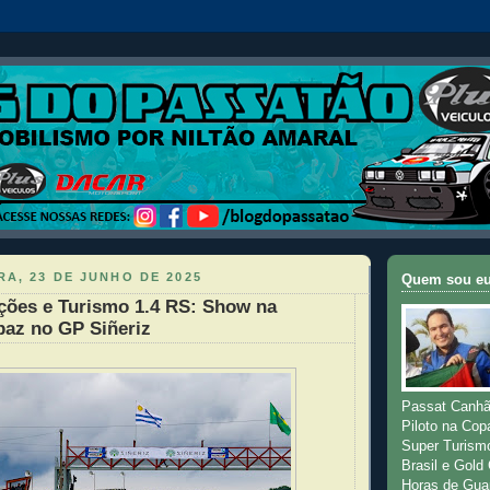
A, 23 DE JUNHO DE 2025
Quem sou e
ções e Turismo 1.4 RS: Show na
 paz no GP Siñeriz
Passat Canhã
Piloto na Cop
Super Turism
Brasil e Gold
Horas de Gua