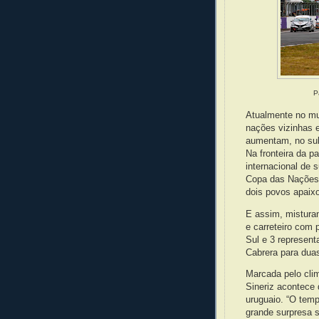
P
Atualmente no mu
nações vizinhas 
aumentam, no sul
Na fronteira da p
internacional de 
Copa das Nações,
dois povos apaix
E assim, mistur
e carreteiro com 
Sul e 3 represent
Cabrera para duas
Marcada pelo cli
Sineriz acontece 
uruguaio. “O tem
grande surpresa 