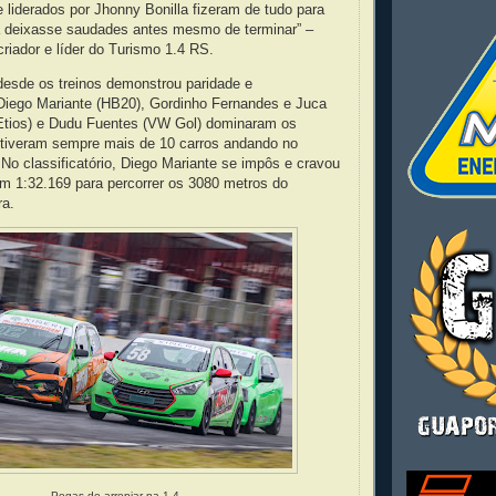
 liderados por Jhonny Bonilla fizeram de tudo para
a deixasse saudades antes mesmo de terminar” –
criador e líder do Turismo 1.4 RS.
desde os treinos demonstrou paridade e
 Diego Mariante (HB20), Gordinho Fernandes e Juca
Etios) e Dudu Fuentes (VW Gol) dominaram os
e tiveram sempre mais de 10 carros andando no
o classificatório, Diego Mariante se impôs e cravou
om 1:32.169 para percorrer os 3080 metros do
ra.
Pegas de arrepiar na 1.4