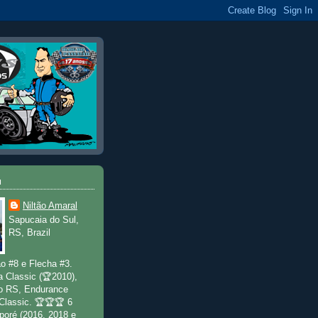
u
Niltão Amaral
Sapucaia do Sul,
RS, Brazil
o #8 e Flecha #3.
a Classic (🏆2010),
o RS, Endurance
 Classic. 🏆🏆🏆 6
poré (2016, 2018 e