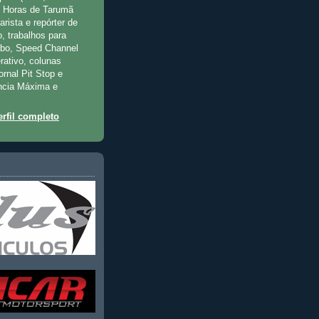
2 Horas de Tarumã
rista e repórter de
, trabalhos para
rbo, Speed Channel
rativo, colunas
jornal Pit Stop e
ncia Máxima e
rfil completo