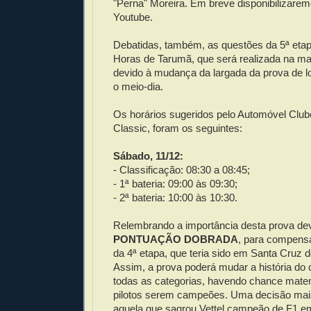
"Perna" Moreira. Em breve disponibilizare
Youtube.
Debatidas, também, as questões da 5ª etapa
Horas de Tarumã, que será realizada na ma
devido à mudança da largada da prova de l
o meio-dia.
Os horários sugeridos pelo Automóvel Club
Classic, foram os seguintes:
Sábado, 11/12:
- Classificação: 08:30 a 08:45;
- 1ª bateria: 09:00 às 09:30;
- 2ª bateria: 10:00 às 10:30.
Relembrando a importância desta prova de
PONTUAÇÃO DOBRADA
, para compensa
da 4ª etapa, que teria sido em Santa Cruz do
Assim, a prova poderá mudar a história d
todas as categorias, havendo chance matem
pilotos serem campeões. Uma decisão mai
aquela que sagrou Vettel campeão de F1 e