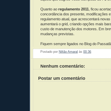
Quanto ao
regulamento 2011
, ficou acert
concordância dos presente, modificações 
regulamento atual, que acrescentará novas 
aumentará o grid, criando opções mais ba
custo de manutenção dos motores. Em brev
mudanças previstas.
Fiquem sempre ligados no Blog do Passatã
Postado por
Niltão Amaral
às
00:36
Enviar 
Compar
Compar
Po
Co
Nenhum comentário:
Postar um comentário