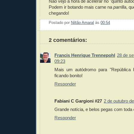
Não vejo a hora de acelerar no "quinto aut
Podem ir botando mais carne na
parrilla
, q
chegando!
Postado por
Niltão Amaral
às
00:54
Enviar 
Compar
Compar
Po
Co
2 comentários:
Francis Henrique Trennepohl
28 de se
09:23
Mais um autódromo para "República R
ficando bonito!
Responder
Fabiani C Gargioni #27
2 de outubro d
Grande notícia, e belos pegas com toda c
Responder