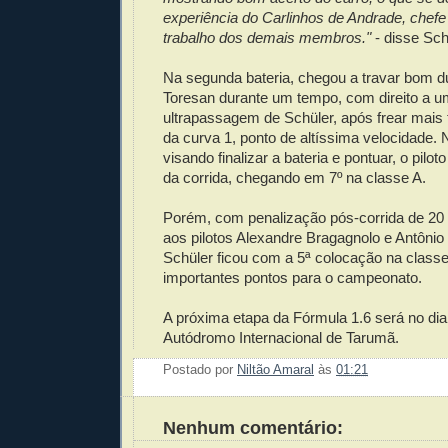
experiência do Carlinhos de Andrade, chefe
trabalho dos demais membros."
- disse Sch
Na segunda bateria, chegou a travar bom 
Toresan durante um tempo, com direito a 
ultrapassagem de Schüler, após frear mais
da curva 1, ponto de altíssima velocidade.
visando finalizar a bateria e pontuar, o pilot
da corrida, chegando em 7º na classe A.
Porém, com penalização pós-corrida de 20
aos pilotos Alexandre Bragagnolo e Antônio 
Schüler ficou com a 5ª colocação na class
importantes pontos para o campeonato.
A próxima etapa da Fórmula 1.6 será no dia
Autódromo Internacional de Tarumã.
Postado por
Niltão Amaral
às
01:21
Enviar 
Compar
Compar
Po
Co
Nenhum comentário: