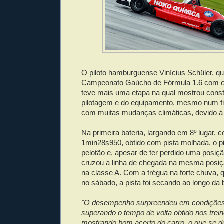
O piloto hamburguense Vinícius Schüler, q
Campeonato Gaúcho de Fórmula 1.6 com o
teve mais uma etapa na qual mostrou cons
pilotagem e do equipamento, mesmo num f
com muitas mudanças climáticas, devido à
Na primeira bateria, largando em 8º lugar,
1min28s950, obtido com pista molhada, o p
pelotão e, apesar de ter perdido uma posição
cruzou a linha de chegada na mesma posiç
na classe A. Com a trégua na forte chuva, 
no sábado, a pista foi secando ao longo da b
"O desempenho surpreendeu em condições
superando o tempo de volta obtido nos trei
mostrando bom acerto do carro, o que se d