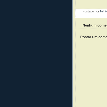
Postado por
Nilt
Nenhum comen
Postar um come