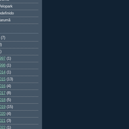
elopark
ndefinido
Tarumã
(7)
3)
)
997
(1)
998
(1)
014
(1)
015
(13)
016
(4)
017
(8)
018
(5)
019
(15)
020
(4)
021
(3)
022
(1)