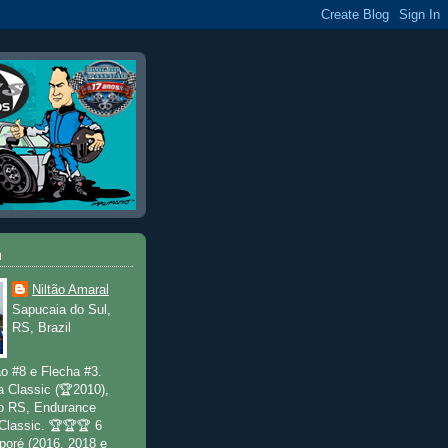
u
Niltão Amaral
Sapucaia do Sul,
RS, Brazil
o #8 e Flecha #3.
a Classic (🏆2010),
o RS, Endurance
 Classic. 🏆🏆🏆 6
poré (2016, 2018 e