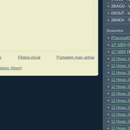
29/AGO - V
03/OUT - I
28/NOV - 
Assuntos
#Taruma40
10º MBR
(
11º MBR
(1
e
Página inicial
Postagem mais antiga
12 Horas 1
12 Horas 1
tários (Atom)
12 Horas 2
12 Horas 2
12 Horas 2
12 Horas 2
12 Horas 2
12 Horas 2
12 Horas 2
12 Horas 2
12 Horas 2