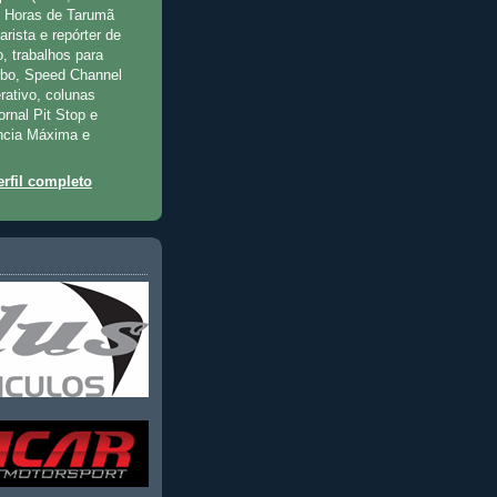
2 Horas de Tarumã
rista e repórter de
, trabalhos para
rbo, Speed Channel
rativo, colunas
jornal Pit Stop e
ncia Máxima e
rfil completo