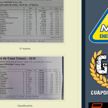
2ª bateria
Classificatório