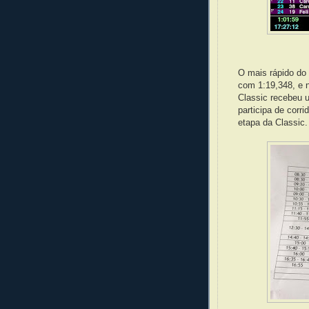
O mais rápido do
com 1:19,348, e 
Classic recebeu u
participa de corr
etapa da Classic.