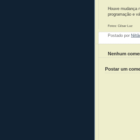
Houve mudança no
programação e vá
Fotos: César Luz
Postado por
Nilt
Nenhum comen
Postar um come