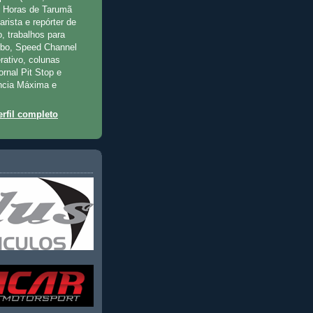
2 Horas de Tarumã
rista e repórter de
, trabalhos para
rbo, Speed Channel
rativo, colunas
jornal Pit Stop e
ncia Máxima e
rfil completo