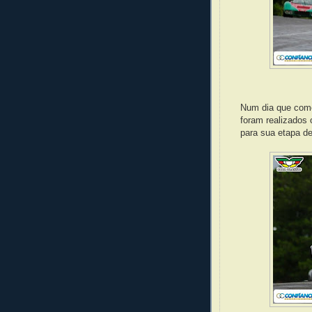
Num dia que come
foram realizados 
para sua etapa d