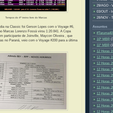
29/AGO - V
03/OUT - I
28/NOV - 
Tempos do 4º treino livre do Marcas
Assuntos
 dia na Classic foi Gerson Lopes com o Voyage #6,
no Marcas Lorenzo Fossá virou 1:20.841. A Copa
#Taruma40
m participante de Joinville, Maycon Oliveira , que
10º MBR
(
idas no Paraná, veio com o Voyage #200 para a última
11º MBR
(1
12 Horas 1
12 Horas 1
12 Horas 2
12 Horas 2
12 Horas 2
12 Horas 2
12 Horas 2
12 Horas 2
12 Horas 2
12 Horas 2
12 Horas 2