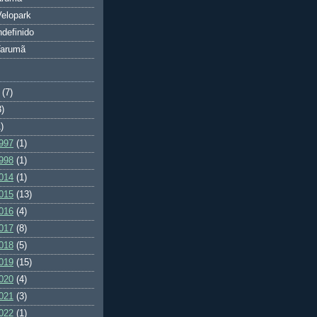
elopark
ndefinido
Tarumã
(7)
3)
)
997
(1)
998
(1)
014
(1)
015
(13)
016
(4)
017
(8)
018
(5)
019
(15)
020
(4)
021
(3)
022
(1)