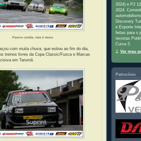
2024) e P2 1
2024. Comenta
automobilismo
Discovery Tu
e Esporte Inte
feitas para o 
Parece corrida, mas é treino
revistas Potê
Curva 3.
çou com muita chuva, que estiou ao fim do dia,
Ver meu pe
os treinos livres da Copa Classic/Fusca e Marcas
ecisiva em Tarumã.
Patrocínio