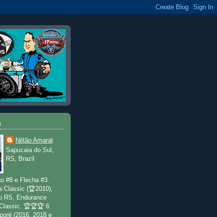
u
Niltão Amaral
Sapucaia do Sul,
RS, Brazil
o #8 e Flecha #3.
a Classic (🏆2010),
o RS, Endurance
 Classic. 🏆🏆🏆 6
poré (2016, 2018 e