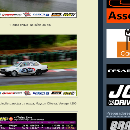
"Pouca chuva" no início do dia
inville participa da etapa, Maycon Oliveira, Voyage #200
Preparadores