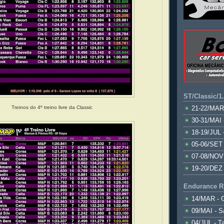
ST/Classic/1
Treinos do 4º treino livre da Classic
21-22/MAR
30-31/MAI 
18-19/JUL 
05-06/SET 
07-08/NOV
19-20/DEZ 
Endurance R
14/MAR - 
09/MAI - S
04/JUL - T