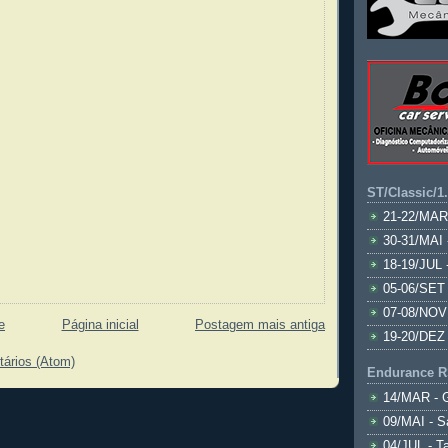
ST/Classic/1
21-22/MAR
30-31/MAI 
18-19/JUL 
05-06/SET 
07-08/NOV
e
Página inicial
Postagem mais antiga
19-20/DEZ 
tários (Atom)
Endurance R
14/MAR - 
09/MAI - S
04/JUL - T