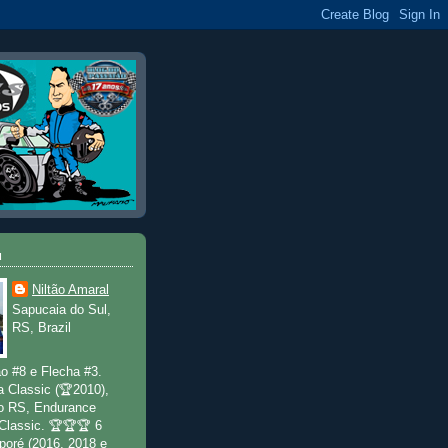
u
Niltão Amaral
Sapucaia do Sul,
RS, Brazil
o #8 e Flecha #3.
a Classic (🏆2010),
o RS, Endurance
 Classic. 🏆🏆🏆 6
poré (2016, 2018 e