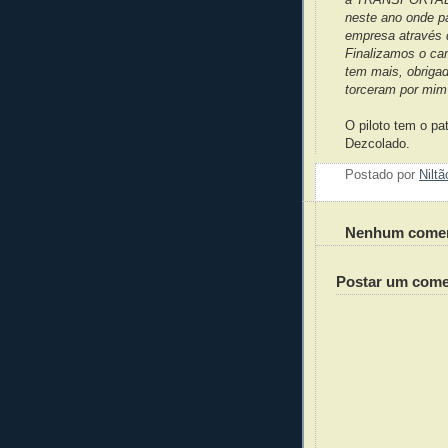
neste ano onde p
empresa através 
Finalizamos o c
tem mais, obriga
torceram por mim
O piloto tem o pa
Dezcolado.
Postado por
Nilt
Nenhum comen
Postar um come