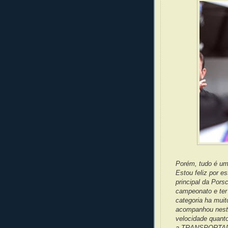
Porém, tudo é um
Estou feliz por e
principal da Pors
campeonato e ter
categoria ha mui
acompanhou nesta
velocidade quanto
a TRANSPORTADOR