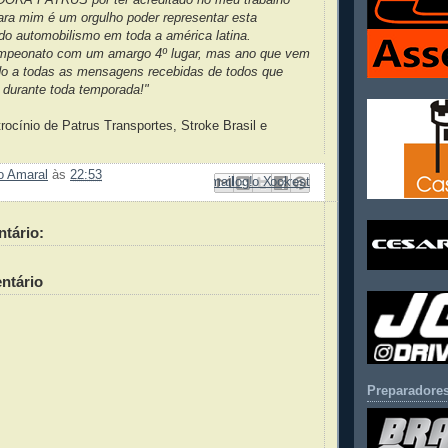
ara mim é um orgulho poder representar esta
do automobilismo em toda a américa latina.
ampeonato com um amargo 4º lugar, mas ano que vem
do a todas as mensagens recebidas de todos que
 durante toda temporada!"
trocínio de Patrus Transportes, Stroke Brasil e
ão Amaral
às
22:53
Enviar por e-mail
Compartilhar no Facebook
Compartilhar com o Pinterest
Postar no blog!
Compartilhar no X
tário:
ntário
Preparadores