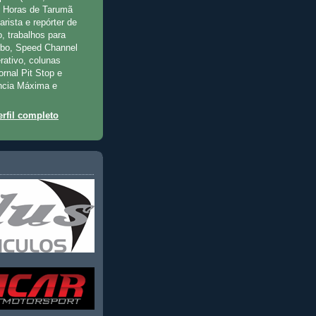
2 Horas de Tarumã
rista e repórter de
, trabalhos para
rbo, Speed Channel
rativo, colunas
jornal Pit Stop e
ncia Máxima e
rfil completo