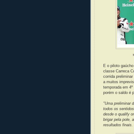
E o piloto gaúcho
classe Carreca Cu
corrida prelimina
a muitos imprevis
temporada em 4º 
porém o saldo é p
"Uma preliminar 
todos os sentidos
desde o qualify o
brigar pela pole,
resultados finai