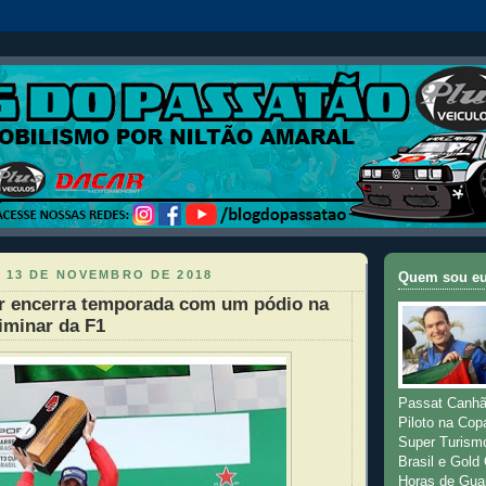
 13 DE NOVEMBRO DE 2018
Quem sou e
er encerra temporada com um pódio na
iminar da F1
Passat Canhã
Piloto na Cop
Super Turism
Brasil e Gold
Horas de Gua