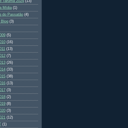
e Tarumã 2024
(13)
a Mídia
(1)
g do Passatão
(4)
 Blog
(3)
009
(5)
010
(16)
011
(13)
012
(7)
013
(26)
014
(33)
015
(38)
016
(13)
017
(3)
018
(2)
019
(8)
020
(3)
021
(12)
T
(1)