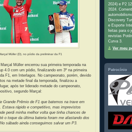
2024) e P2 1
2024. Comenta
automobilismo
Discovery Tu
e Esporte Inte
feitas para o 
revistas Potê
Curva 3.
Ver meu pe
Marçal Müller (D), no pódio da preliminar da F1
 Marçal Müller encerrou sua primeira temporada na
Patrocínio
p 4.0 com um pódio, finalizando em 3º na primeira
r da F1, em Interlagos. No campeonato, porém, devido
tos na metade final da temporada, finalizou a
lugar, após ter liderado metade do campeonato,
ositivo, segundo Marçal:
de Grande Prêmio de F1 que batemos na trave em
. Estava rápido e competitivo, mas imprevistos
nde perdi minha melhor volta que tinha chances de
 até o toque da última bateria foram me afastando dos
s. No sábado ainda conseguimos salvar um P3.