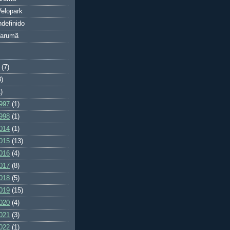
elopark
ndefinido
Tarumã
(7)
3)
)
997
(1)
998
(1)
014
(1)
015
(13)
016
(4)
017
(8)
018
(5)
019
(15)
020
(4)
021
(3)
022
(1)