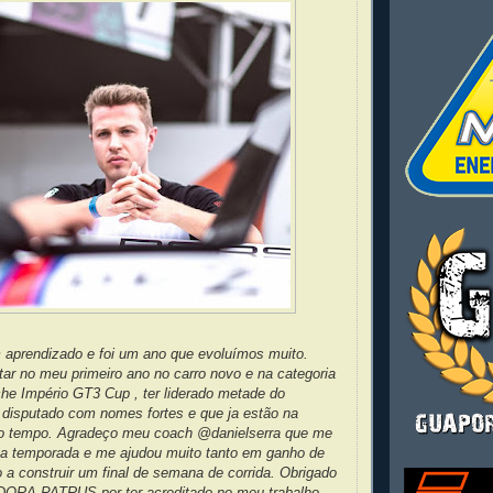
 aprendizado e foi um ano que evoluímos muito.
star no meu primeiro ano no carro novo e na categoria
che Império GT3 Cup , ter liderado metade do
 disputado com nomes fortes e que ja estão na
to tempo. Agradeço meu coach @danielserra que me
 temporada e me ajudou muito tanto em ganho de
 a construir um final de semana de corrida. Obrigado
A PATRUS por ter acreditado no meu trabalho