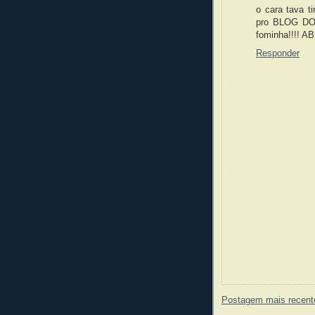
o cara tava t
pro BLOG DO 
fominha!!!!
Responder
Postagem mais recent