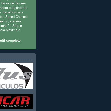
2 Horas de Tarumã
rista e repórter de
, trabalhos para
rbo, Speed Channel
rativo, colunas
jornal Pit Stop e
ncia Máxima e
rfil completo