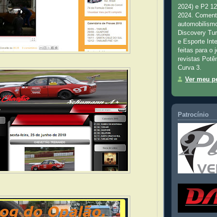
2024) e P2 1
2024. Comenta
automobilismo
Discovery Tu
e Esporte Inte
feitas para o 
revistas Potê
Curva 3.
Ver meu pe
Patrocínio