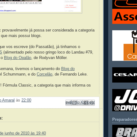
 provavelmente já possa ser considerada a categoria
 que mais possui blogs.
que vos escreve (do Passatão), já tinhamos o
RS
(alimentado pelo nosso gringo loco do Landau #79,
e o
Blog do Opalão
, de Rodyvan Möller.
 semana, tivemos o lançamento do
Blog do
oel Schummann, e do
Corcelão
, de Fernando Leke.
m! Fórmula Classic, a categoria que mais informa os
ão Amaral
às
22:00
Enviar por e-mail
Compartilhar no Facebook
Compartilhar com o Pinterest
Postar no blog!
Compartilhar no X
o:
Preparadores
de junho de 2010 às 19:40