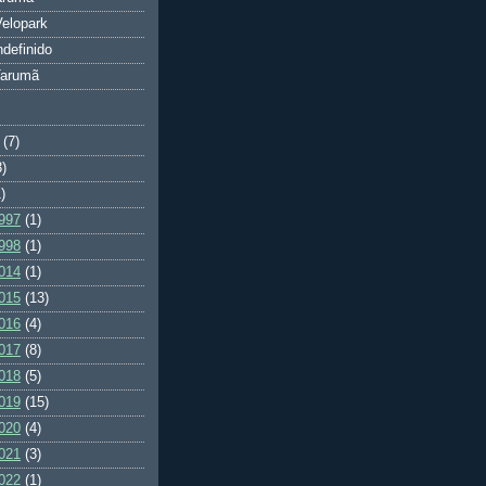
elopark
ndefinido
Tarumã
(7)
3)
)
997
(1)
998
(1)
014
(1)
015
(13)
016
(4)
017
(8)
018
(5)
019
(15)
020
(4)
021
(3)
022
(1)