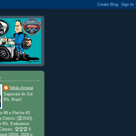
u
Niltão Amaral
Sapucaia do Sul,
RS, Brazil
o #8 e Flecha #3.
a Classic (🏆2010),
o RS, Endurance
 Classic. 🏆🏆🏆 6
poré (2016, 2018 e