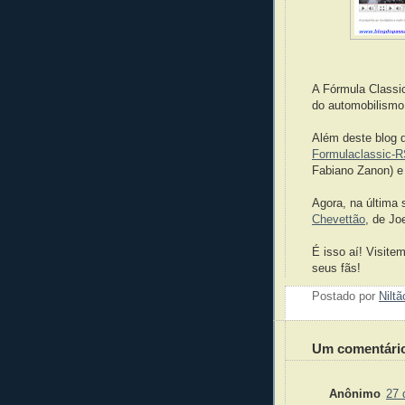
A Fórmula Classic
do automobilismo
Além deste blog 
Formulaclassic-
Fabiano Zanon) 
Agora, na última
Chevettão
, de J
É isso aí! Visite
seus fãs!
Postado por
Nilt
Um comentári
Anônimo
27 