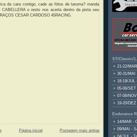
irica da cara contigo, cade as fótos de taruma? manda
CABELLERA o resto nos acerta dentro da pista seu
 ABRAÇOS CESAR CARDOSO 45RACING.
ST/Classic/1
21-22/MAR
30-31/MAI 
18-19/JUL 
05-06/SET 
07-08/NOV
19-20/DEZ 
Endurance R
14/MAR - 
09/MAI - S
e
Página inicial
Postagem mais antiga
04/JUL - T