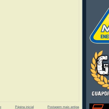
e
Página inicial
Postagem mais antiga