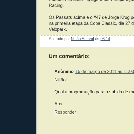
Racing.
Os Passats acima e o #47 de Jorge Krug po
na primeira etapa da Copa Classic, dia 27 
Velopark.
Postado por
Niltão Amaral
às
03:14
Enviar 
Compar
Compar
Po
Co
Um comentário:
Anônimo
16 de março de 2011 às 11:03
Niltão!
Qual a programação para a subida de m
Abs.
Responder