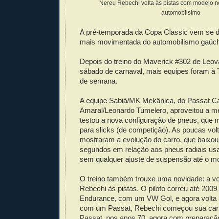
Nereu Rebechi volta às pistas com modelo no
automobilsimo
A pré-temporada da Copa Classic vem se 
mais movimentada do automobilismo gaúc
Depois do treino do Maverick #302 de Leova
sábado de carnaval, mais equipes foram à T
de semana.
A equipe Sabiá/MK Mekânica, do Passat Ca
Amaral/Leonardo Tumelero, aproveitou a me
testou a nova configuração de pneus, que 
para slicks (de competição). As poucas vol
mostraram a evolução do carro, que baixo
segundos em relação aos pneus radiais usa
sem qualquer ajuste de suspensão até o m
O treino também trouxe uma novidade: a vo
Rebechi às pistas. O piloto correu até 200
Endurance, com um VW Gol, e agora volta 
com um Passat, Rebechi começou sua carr
Passat, nos anos 70, agora com preparaçã