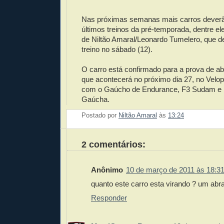
Nas próximas semanas mais carros deverão
últimos treinos da pré-temporada, dentre e
de Niltão Amaral/Leonardo Tumelero, que d
treino no sábado (12).
O carro está confirmado para a prova de ab
que acontecerá no próximo dia 27, no Velo
com o Gaúcho de Endurance, F3 Sudam e 
Gaúcha.
Postado por
Niltão Amaral
às
13:24
Enviar 
Compar
Compar
Po
Co
2 comentários:
Anônimo
10 de março de 2011 às 18:3
quanto este carro esta virando ? um abr
Responder