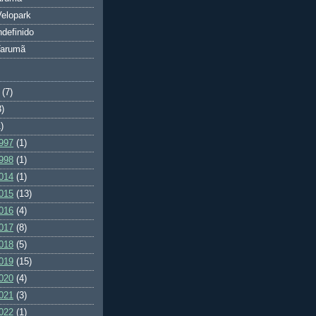
elopark
ndefinido
Tarumã
(7)
3)
)
997
(1)
998
(1)
014
(1)
015
(13)
016
(4)
017
(8)
018
(5)
019
(15)
020
(4)
021
(3)
022
(1)