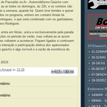
 do Passatão no Ar - Automobilismo Gaúcho com
i ao ar todos os domingos, às 22h, e os sorteios são
te a semana, quando há. Quem tiver brindes e quiser
dos no programa, entrem em contato! Ainda há
entregues, o que será combinado com os ganhadores,
avo Rodrigues.
entra em férias, unica e exclusivamente pela parada
ções no período do verão, mas voltará ao ar assim
es voltarem a acontecer. Fiquem ligados e continuem
a interação e participação efetiva dos apaixonados
ST/Classic/1
 gaúcho é algo incrível e a razão da existência do
21-22/MAR
30-31/MAI 
 2013!
18-19/JUL 
05-06/SET 
ão Amaral
às
23:28
Enviar por e-mail
Compartilhar no Facebook
Compartilhar com o Pinterest
Postar no blog!
Compartilhar no X
07-08/NOV
19-20/DEZ 
tário:
Endurance R
ntário
14/MAR - 
09/MAI - S
04/JUL - T