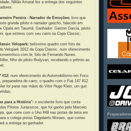
dade, Niltão Amaral fez a entrega dos seguintes
adores:
arneiro Pereira - Narrador de Emoções:
livro que
deste grande piloto e narrador gaúcho, falecido em
de Opala em Tarumã. Ganhador: Gaston Garcia, piloto
ni, que estreou com seu carro na Copa Classic;
lassic Velopark:
belíssimo quadro com foto da
 do Velopark 2012 da Copa Classic, num oferecimento
lismoemfoco.com.br, foto de Fernando Nunes.
öller, filho do piloto Rodyvan, recebendo o prêmio ao
ai;
7 #12:
num oferecimento do Automobilismo em Foco
 preparadora do carro, o quadro com o Fiat 147 #12
er foi parar nas mãos do Vitor Hugo Klein, um guri
rridas;
as para a História":
o excelente livro que conta
s dos Pilotos Jurássicos, que foi ganho pelo Marcelo
pa, que corre com o Uno #49 nas pistas de terra em
Preparadores
para o colega pistas Dagoberto Moraes, que correu
ará a entrega ao ganhador.