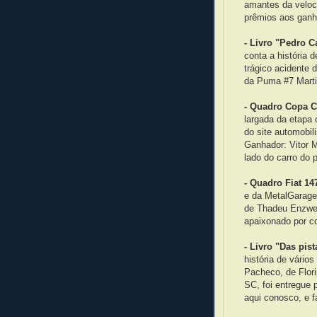
amantes da veloci
prêmios aos ganh
- Livro "Pedro C
conta a história 
trágico acidente 
da Puma #7 Marti
- Quadro Copa C
largada da etapa
do site automobi
Ganhador: Vitor M
lado do carro do p
- Quadro Fiat 14
e da MetalGarage,
de Thadeu Enzweil
apaixonado por co
- Livro "Das pist
história de vário
Pacheco, de Flori
SC, foi entregue 
aqui conosco, e f