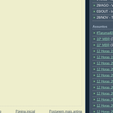
29/AGO - V
03/OUT - I
28/NOV - 
Assuntos
#Taruma40
10º MBR
(
11º MBR
(1
12 Horas 1
12 Horas 1
12 Horas 2
12 Horas 2
12 Horas 2
12 Horas 2
12 Horas 2
12 Horas 2
12 Horas 2
12 Horas 2
e
Página inicial
Postagem mais antiga
12 Horas 2