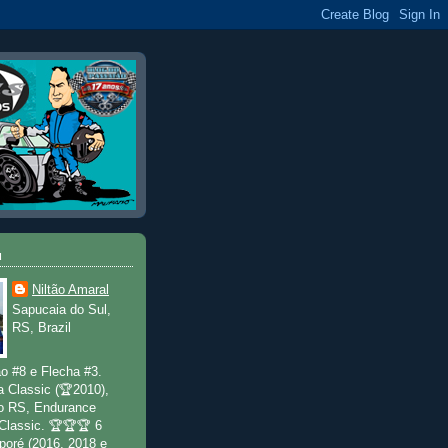
u
Niltão Amaral
Sapucaia do Sul,
RS, Brazil
o #8 e Flecha #3.
a Classic (🏆2010),
o RS, Endurance
 Classic. 🏆🏆🏆 6
poré (2016, 2018 e