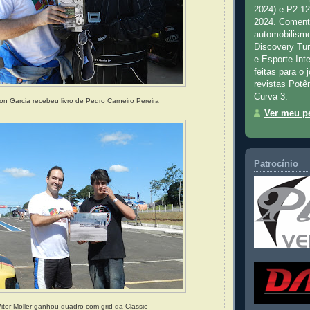
2024) e P2 1
2024. Comenta
automobilismo
Discovery Tu
e Esporte Inte
feitas para o 
revistas Potê
Curva 3.
on Garcia recebeu livro de Pedro Carneiro Pereira
Ver meu pe
Patrocínio
itor Möller ganhou quadro com grid da Classic