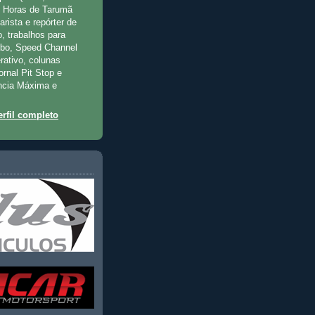
2 Horas de Tarumã
rista e repórter de
, trabalhos para
rbo, Speed Channel
rativo, colunas
jornal Pit Stop e
ncia Máxima e
rfil completo