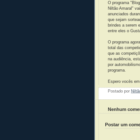
O programa "Blog
Niltão Amaral" va
anunciados duran
que sejam sortea
brindes a serem 
entre eles o Gust
O programa agora 
total das competi
que as competiçõ
na audiência, est
por automobilismo
programa.
Espero vocês em
Postado por
Nilt
Nenhum comen
Postar um come