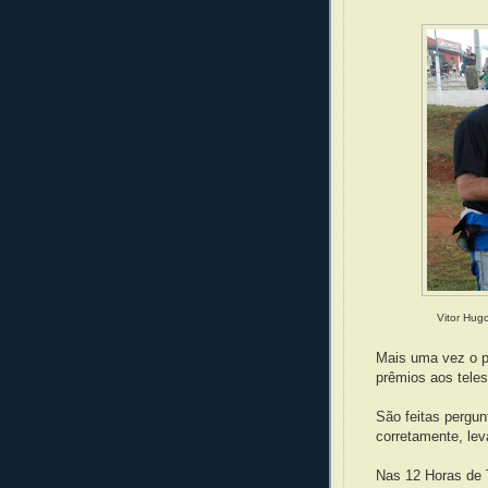
Vitor Hug
Mais uma vez o p
prêmios aos tele
São feitas pergun
corretamente, lev
Nas 12 Horas de 