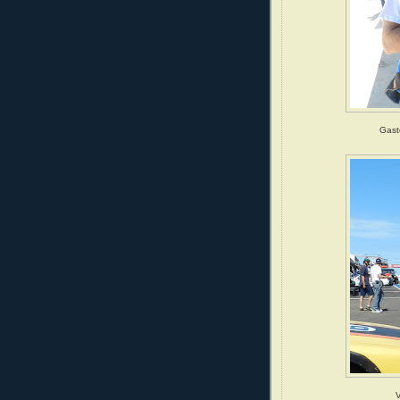
Gast
V