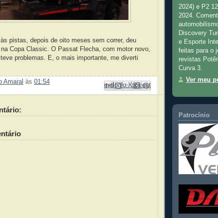
2024) e P2 1
2024. Comenta
automobilismo
Discovery Tu
às pistas, depois de oito meses sem correr, deu
e Esporte Inte
r na Copa Classic. O Passat Flecha, com motor novo,
feitas para o 
eve problemas. E, o mais importante, me diverti
revistas Potê
Curva 3.
Ver meu pe
ão Amaral
às
01:54
Enviar por e-mail
Compartilhar no Facebook
Compartilhar com o Pinterest
Postar no blog!
Compartilhar no X
tário:
Patrocínio
ntário