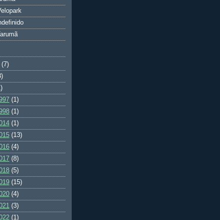
elopark
ndefinido
Tarumã
(7)
3)
)
997
(1)
998
(1)
014
(1)
015
(13)
016
(4)
017
(8)
018
(5)
019
(15)
020
(4)
021
(3)
022
(1)