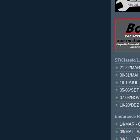
ST/Classic/1
21-22/MAR
30-31/MAI 
18-19/JUL 
05-06/SET 
07-08/NOV
19-20/DEZ 
Endurance R
14/MAR - 
09/MAI - S
04/JUL - T