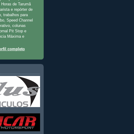
2 Horas de Tarumã
rista e repórter de
, trabalhos para
rbo, Speed Channel
rativo, colunas
jornal Pit Stop e
ncia Máxima e
rfil completo