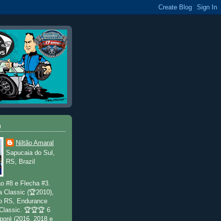
u
Niltão Amaral
Sapucaia do Sul,
RS, Brazil
o #8 e Flecha #3.
a Classic (🏆2010),
o RS, Endurance
 Classic. 🏆🏆🏆 6
poré (2016, 2018 e