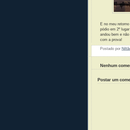
E no meu retorno 
pódio em 2º luga
andou bem e não t
com a prova!
Postado por
Nilt
Nenhum comen
Postar um come