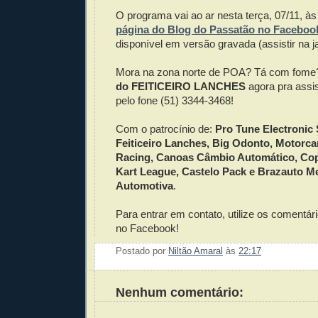
O programa vai ao ar nesta terça, 07/11, à
página do Blog do Passatão no Faceboo
disponível em versão gravada (assistir na j
Mora na zona norte de POA? Tá com fom
do FEITICEIRO LANCHES
agora pra assis
pelo fone (51) 3344-3468!
Com o patrocínio de:
Pro Tune Electronic
Feiticeiro Lanches, Big Odonto, Motorca
Racing, Canoas Câmbio Automático, Cop
Kart League, Castelo Pack e Brazauto M
Automotiva
.
Para entrar em contato, utilize os comentári
no Facebook!
Postado por
Niltão Amaral
às
22:17
Enviar 
Compar
Compar
Po
Co
Nenhum comentário: