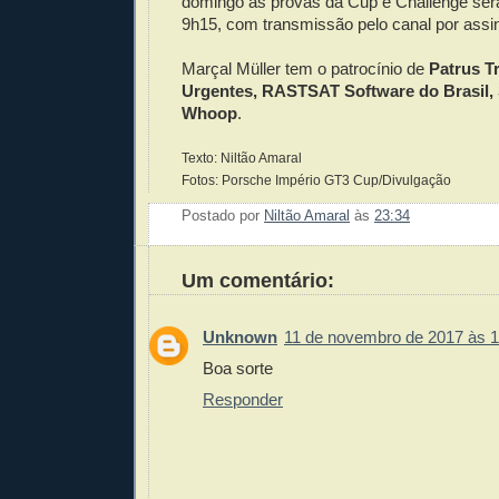
domingo as provas da Cup e Challenge serã
9h15, com transmissão pelo canal por ass
Marçal Müller tem o patrocínio de
Patrus T
Urgentes, RASTSAT Software do Brasil, S
Whoop
.
Texto: Niltão Amaral
Fotos: Porsche Império GT3 Cup/Divulgação
Postado por
Niltão Amaral
às
23:34
Enviar 
Compar
Compar
Po
Co
Um comentário:
Unknown
11 de novembro de 2017 às 1
Boa sorte
Responder