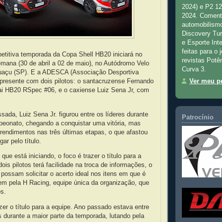
2024) e P2 1
2024. Comenta
automobilismo
Discovery Tu
e Esporte Inte
feitas para o 
titiva temporada da Copa Shell HB20 iniciará no
revistas Potê
mana (30 de abril a 02 de maio), no Autódromo Velo
Curva 3.
uaçu (SP). E a ADESCA (Associação Desportiva
 presente com dois pilotos: o santacruzense Fernando
Ver meu pe
ai HB20 RSpec #06, e o caxiense Luiz Sena Jr, com
ada, Luiz Sena Jr. figurou entre os líderes durante
Patrocínio
peonato, chegando a conquistar uma vitória, mas
rendimentos nas três últimas etapas, o que afastou
ar pelo título.
ue está iniciando, o foco é trazer o título para a
ois pilotos terá facilidade na troca de informações, o
possam solicitar o acerto ideal nos itens em que é
em pela H Racing, equipe única da organização, que
os.
zer o título para a equipe. Ano passado estava entre
s durante a maior parte da temporada, lutando pela