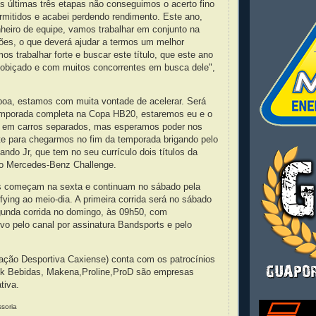
s últimas três etapas não conseguimos o acerto fino
ermitidos e acabei perdendo rendimento. Este ano,
eiro de equipe, vamos trabalhar em conjunto na
ções, o que deverá ajudar a termos um melhor
 trabalhar forte e buscar este título, que este ano
cobiçado e com muitos concorrentes em busca dele",
 boa, estamos com muita vontade de acelerar. Será
emporada completa na Copa HB20, estaremos eu e o
o em carros separados, mas esperamos poder nos
e para chegarmos no fim da temporada brigando pelo
nando Jr, que tem no seu currículo dois títulos da
 do Mercedes-Benz Challenge.
ais começam na sexta e continuam no sábado pela
ying ao meio-dia. A primeira corrida será no sábado
gunda corrida no domingo, às 09h50, com
vo pelo canal por assinatura Bandsports e pelo
ão Desportiva Caxiense) conta com os patrocínios
 Bebidas, Makena,Proline,ProD são empresas
tiva.
ssoria