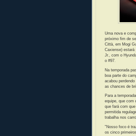
Uma nova e compe
próximo fim de se
Città, em Mogi G
Caxiense) estará
Jr., com o Hyund
o #97.
Na temporada pass
boa parte do cam
acabou perdendo 
as chances de brig
Para a temporada q
equipe, que com d
que fará com que 
permitida regulag
trabalha nos carr
"Nosso foco é tra
os cinco primeiro