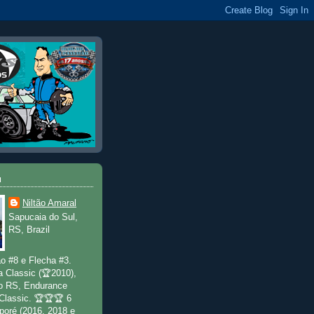
u
Niltão Amaral
Sapucaia do Sul,
RS, Brazil
o #8 e Flecha #3.
a Classic (🏆2010),
o RS, Endurance
 Classic. 🏆🏆🏆 6
poré (2016, 2018 e