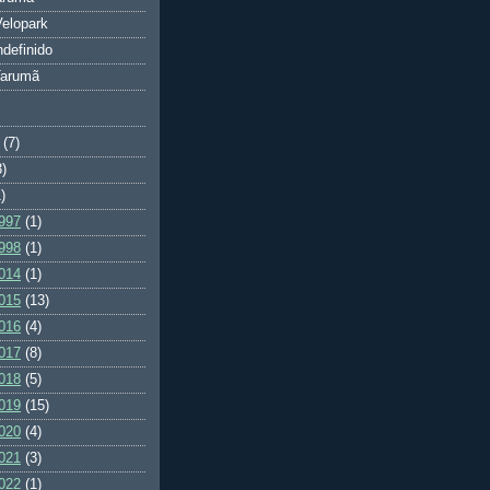
elopark
ndefinido
Tarumã
(7)
3)
)
997
(1)
998
(1)
014
(1)
015
(13)
016
(4)
017
(8)
018
(5)
019
(15)
020
(4)
021
(3)
022
(1)