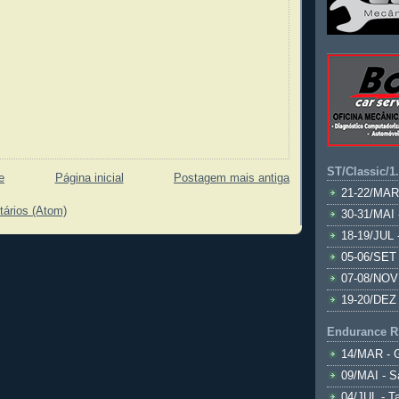
ST/Classic/1
e
Página inicial
Postagem mais antiga
21-22/MAR
tários (Atom)
30-31/MAI 
18-19/JUL 
05-06/SET 
07-08/NOV
19-20/DEZ 
Endurance R
14/MAR - 
09/MAI - S
04/JUL - T