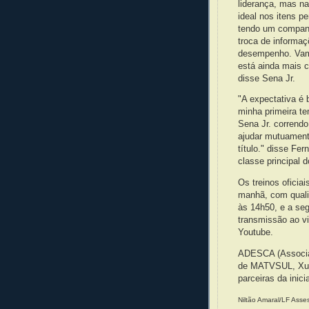
liderança, mas na
ideal nos itens p
tendo um companh
troca de informa
desempenho. Vamos
está ainda mais 
disse Sena Jr.
"A expectativa é
minha primeira t
Sena Jr. corrend
ajudar mutuament
título." disse Fer
classe principal
Os treinos ofici
manhã, com qualif
às 14h50, e a se
transmissão ao vi
Youtube.
ADESCA (Associaç
de MATVSUL, Xuk
parceiras da inicia
Niltão Amaral/LF Asse