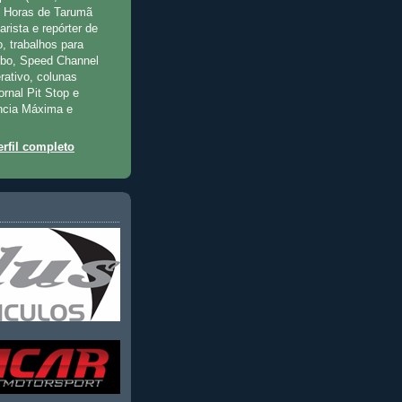
2 Horas de Tarumã
rista e repórter de
, trabalhos para
rbo, Speed Channel
rativo, colunas
jornal Pit Stop e
ncia Máxima e
rfil completo